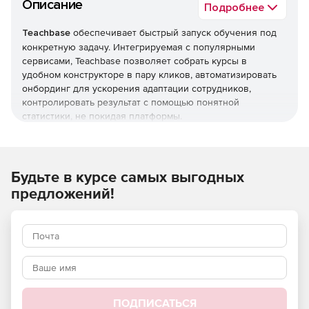
Описание
Подробнее
Teachbase
обеспечивает быстрый запуск обучения под
конкретную задачу. Интегрируемая с популярными
сервисами, Teachbase позволяет собрать курсы в
удобном конструкторе в пару кликов, автоматизировать
онбординг для ускорения адаптации сотрудников,
контролировать результат с помощью понятной
статистики, не покидая платформы.
Автоматизация и аналитика
Поможет разобраться, что нужно автоматизировать.
Будьте в курсе самых выгодных
Обеспечивает понятной и наглядной аналитикой.
предложений!
Геймификация и матрица компетенций
Возможна подборка эффективных приемов
геймификации и помощь с внедрением, а также
разработка модели компетенций и индивидуальные
обучающие траектории для сотрудников.
ПОДПИСАТЬСЯ