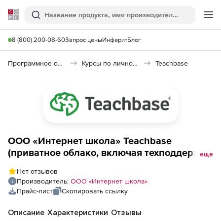
Softline
Поиск
Ме
8 (800) 200-08-60
Запрос цены
Инферит
Блог
Программное обеспечение для дистанционного обучения
Курсы по личному развитию
Teachbase
ООО «Интернет школа» Teachbase
(приватное облако, включая техподдержку,
еще
развертывание, инфраструктуру), до 300
Нет отзывов
пользователей
Производитель:
ООО «Интернет школа»
Прайс-лист
Скопировать ссылку
Описание
Характеристики
Отзывы