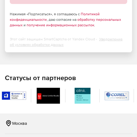
Учебный портал под компанию
Если не хватит базовых функций, возможна разработка
Нажимая «Подписаться», я соглашаюсь с
Политикой
учебного портала под потребности компании. Если
конфиденциальности
, даю согласие на
обработку персональных
важно, чтобы система обучения находилась внутри
данных
и
получение информационных рассылок
.
корпоративной (например, 1С) – можно интегрировать ее
туда.
Этот сайт защищен SmartCaptcha от Yandex Cloud -
Уведомление
об условиях обработки данных
Статусы от партнеров
Москва