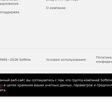
редложения
О компании
хподдержка
Политика
Условия использования
1993—2026 Softline
конфиден
яются
рекомендательные технологии
(информационные технологии п
ный веб-сайт, вы соглашаетесь с тем, что группа компаний Softlin
предпочтениям пользователей сети «Интернет», находящихся на те
e»
в целях хранения ваших учетных данных, параметров и предпочт
йта.