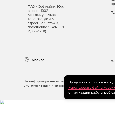
п
ПАО «Софтлайн». Юр.
адрес: 119021, г.
Те
Москва, ул. Льва
Толстого, дом 5,
строение 1, этаж 3,
помещение 1, комн. №
2, 2а (А-311)
Москва
© 
На информационном ресурсе store.softline.ru примен
Продолжая использовать дан
систематизации и анализа сведений, относящихся к 
использовать файлы «cooki
оптимизации работы веб-са