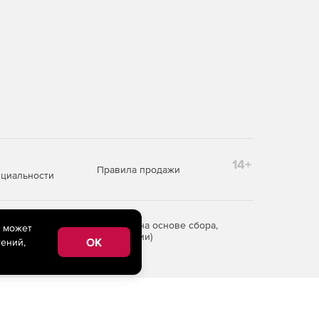
14+
Правила продажи
циальности
редоставления информации на основе сбора,
e может
рритории Российской Федерации)
OK
ений,