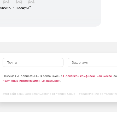
 оценили продукт?
Нажимая «Подписаться», я соглашаюсь с
Политикой конфиденциальности
, д
получение информационных рассылок
.
Этот сайт защищен SmartCaptcha от Yandex Cloud -
Уведомление об условия