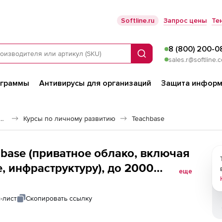
Softline.ru
Запрос цены
Те
8 (800) 200-0
Поиск
sales.r@softline.
ограммы
Антивирусы для организаций
Защита информ
е обеспечение для дистанционного обучения
Курсы по личному развитию
Teachbase
base (приватное облако, включая
, инфраструктуру), до 2000
еще
-лист
Скопировать ссылку