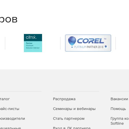
еров
талог
Распродажа
Вакансии
айс-листы
Семинары и вебинары
Помощь
оизводители
Стать партнером
Группа к
Softline
пециальные
Вход в ЛК партнера