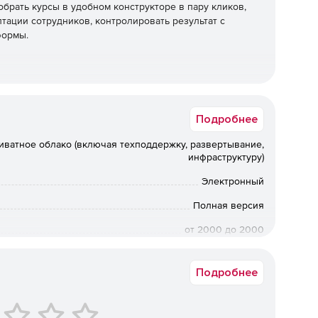
брать курсы в удобном конструкторе в пару кликов,
тации сотрудников, контролировать результат с
формы.
ть. Обеспечивает понятной и наглядной аналитикой.
Подробнее
иватное облако (включая техподдержку, развертывание,
фикации и помощь с внедрением, а также разработка
инфраструктуру)
ие траектории для сотрудников.
Электронный
Полная версия
аботка учебного портала под потребности компании.
от 2000 до 2000
 внутри корпоративной (например, 1С) – можно
Срок доставки: 1-3 раб.дн. Softline.
Подробнее