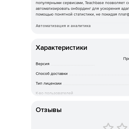
популярными сервисами, Teachbase позволяет со
автоматизировать онбординг для ускорения адап
помощью понятной статистики, не покидая плат
Автоматизация и аналитика
Поможет разобраться, что нужно автоматизирова
Характеристики
Геймификация и матрица компетенций
Пр
Возможна подборка эффективных приемов гейми
Версия
модели компетенций и индивидуальные обучающ
Способ доставки
Учебный портал под компанию
Тип лицензии
Если не хватит базовых функций, возможна разр
К-во пользователей
Если важно, чтобы система обучения находилась
интегрировать ее туда.
Особенности доставки
Отзывы