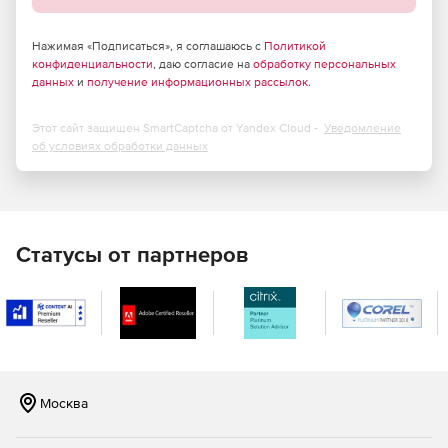
Учебный портал под компанию
Если не хватит базовых функций, возможна разработка
Нажимая «Подписаться», я соглашаюсь с
Политикой
учебного портала под потребности компании. Если
конфиденциальности
, даю согласие на
обработку персональных
важно, чтобы система обучения находилась внутри
данных
и
получение информационных рассылок
.
корпоративной (например, 1С) – можно интегрировать ее
туда.
Этот сайт защищен SmartCaptcha от Yandex Cloud -
Уведомление
об условиях обработки данных
Статусы от партнеров
Москва