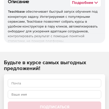
Описание
Подробнее
Teachbase
обеспечивает быстрый запуск обучения под
конкретную задачу. Интегрируемая с популярными
сервисами, Teachbase позволяет собрать курсы в
удобном конструкторе в пару кликов, автоматизировать
онбординг для ускорения адаптации сотрудников,
контролировать результат с помощью понятной
статистики, не покидая платформы.
Автоматизация и аналитика
Поможет разобраться, что нужно автоматизировать.
Будьте в курсе самых выгодных
Обеспечивает понятной и наглядной аналитикой.
предложений!
Геймификация и матрица компетенций
Возможна подборка эффективных приемов
геймификации и помощь с внедрением, а также
разработка модели компетенций и индивидуальные
обучающие траектории для сотрудников.
ПОДПИСАТЬСЯ