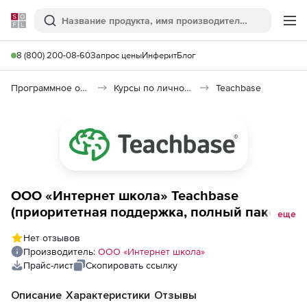
Softline
Поиск
Ме
8 (800) 200-08-60
Запрос цены
Инферит
Блог
Программное обеспечение для дистанционного обучения
Курсы по личному развитию
Teachbase
ООО «Интернет школа» Teachbase
(приоритетная поддержка, полный пакет),
еще
до 200 пользователей
Нет отзывов
Производитель:
ООО «Интернет школа»
Прайс-лист
Скопировать ссылку
Описание
Характеристики
Отзывы