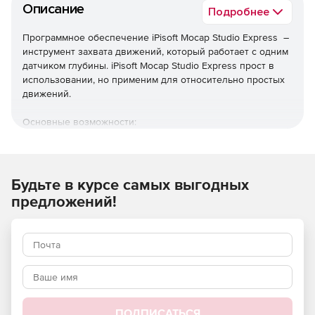
Описание
Подробнее
Программное обеспечение iPisoft Mocap Studio Express –
инструмент захвата движений, который работает с одним
датчиком глубины. iPisoft Mocap Studio Express прост в
использовании, но применим для относительно простых
движений.
Основные возможности:
Поддерживаемые конфигурации: 1 датчик глубины
(Kinect 2 / Kinect, Intel RealSense D415 / D435, Orbbec
Astra / Astra Pro, ASUS Xtion / Xtion 2, PrimeSense
Будьте в курсе самых выгодных
Carmine 1.08).
предложений!
Высококачественное отслеживание относительно
простых движений без поворотов.
Опоры отслеживания с помощью датчиков движения
(Sony Move, Nintendo Wii Remote).
Объем захвата: 7 на 7 футов (~ 2 на 2 м).
ПОДПИСАТЬСЯ