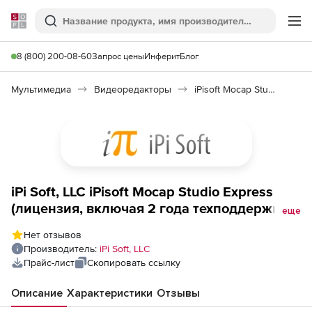
Softline
Поиск
Ме
8 (800) 200-08-60
Запрос цены
Инферит
Блог
Мультимедиа
Видеоредакторы
iPisoft Mocap Studio Express
iPi Soft, LLC iPisoft Mocap Studio Express
(лицензия, включая 2 года техподдержки),
еще
количество рабочих мест
Нет отзывов
Производитель:
iPi Soft, LLC
Прайс-лист
Скопировать ссылку
Описание
Характеристики
Отзывы