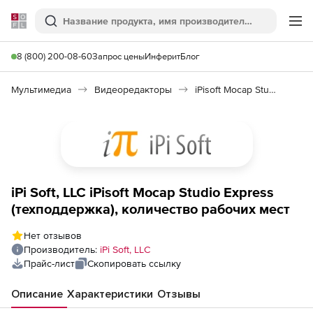
Softline
Поиск
Ме
8 (800) 200-08-60
Запрос цены
Инферит
Блог
Мультимедиа
Видеоредакторы
iPisoft Mocap Studio Express
iPi Soft, LLC iPisoft Mocap Studio Express
(техподдержка), количество рабочих мест
Нет отзывов
Производитель:
iPi Soft, LLC
Прайс-лист
Скопировать ссылку
Описание
Характеристики
Отзывы