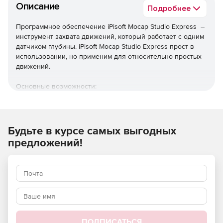
Описание
Подробнее
Программное обеспечение iPisoft Mocap Studio Express –
инструмент захвата движений, который работает с одним
датчиком глубины. iPisoft Mocap Studio Express прост в
использовании, но применим для относительно простых
движений.
Основные возможности:
Поддерживаемые конфигурации: 1 датчик глубины
(Kinect 2 / Kinect, Intel RealSense D415 / D435, Orbbec
Astra / Astra Pro, ASUS Xtion / Xtion 2, PrimeSense
Будьте в курсе самых выгодных
Carmine 1.08).
предложений!
Высококачественное отслеживание относительно
простых движений без поворотов.
Опоры отслеживания с помощью датчиков движения
(Sony Move, Nintendo Wii Remote).
Объем захвата: 7 на 7 футов (~ 2 на 2 м).
ПОДПИСАТЬСЯ