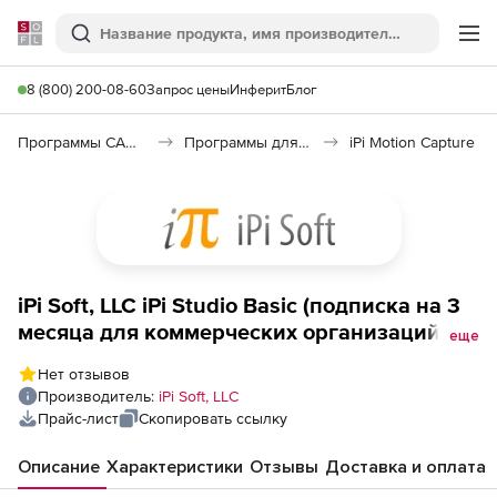
Softline
Поиск
Ме
8 (800) 200-08-60
Запрос цены
Инферит
Блог
Программы САПР и ГИС
Программы для дизайна, визуализации и анимации
iPi Motion Capture
iPi Soft, LLC iPi Studio Basic (подписка на 3
месяца для коммерческих организаций),
еще
стоимость 1 лицензии
Нет отзывов
Производитель:
iPi Soft, LLC
Прайс-лист
Скопировать ссылку
Описание
Характеристики
Отзывы
Доставка и оплата