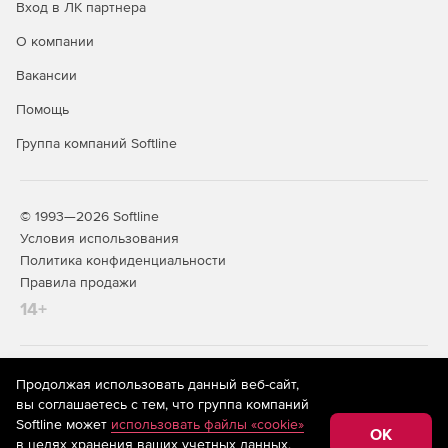
Вход в ЛК партнера
О компании
Вакансии
Помощь
Группа компаний Softline
© 1993—2026 Softline
Условия использования
Политика конфиденциальности
Правила продажи
14+
На информационном ресурсе store.softline.ru применяются
Продолжая использовать данный веб-сайт,
рекомендательные технологии
(информационные технологии
вы соглашаетесь с тем, что группа компаний
предоставления информации на основе сбора,
Softline может
использовать файлы «cookie»
систематизации и анализа сведений, относящихся к
OK
в целях хранения ваших учетных данных,
предпочтениям пользователей сети «Интернет»,