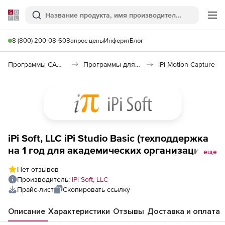
Softline
Поиск
Ме
8 (800) 200-08-60
Запрос цены
Инферит
Блог
Программы САПР и ГИС
Программы для дизайна, визуализации и анимации
iPi Motion Capture
iPi Soft, LLC iPi Studio Basic (техподдержка
на 1 год для академических организаций),
еще
стоимость 1 лицензии
Нет отзывов
Производитель:
iPi Soft, LLC
Прайс-лист
Скопировать ссылку
Описание
Характеристики
Отзывы
Доставка и оплата