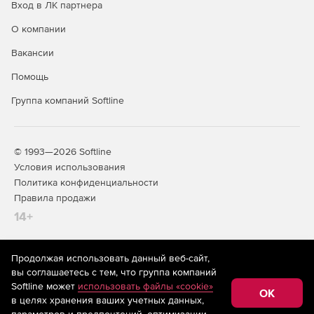
Вход в ЛК партнера
О компании
Вакансии
Помощь
Группа компаний Softline
© 1993—2026 Softline
Условия использования
Политика конфиденциальности
Правила продажи
14+
Продолжая использовать данный веб-сайт,
На информационном ресурсе store.softline.ru применяются
вы соглашаетесь с тем, что группа компаний
рекомендательные технологии
(информационные технологии
Softline может
использовать файлы «cookie»
предоставления информации на основе сбора,
OK
в целях хранения ваших учетных данных,
систематизации и анализа сведений, относящихся к
предпочтениям пользователей сети «Интернет»,