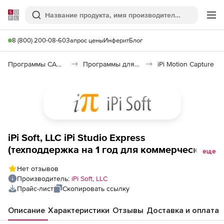
Softline
Поиск
Ме
8 (800) 200-08-60
Запрос цены
Инферит
Блог
Программы САПР и ГИС
Программы для дизайна, визуализации и анимации
iPi Motion Capture
iPi Soft, LLC iPi Studio Express
(техподдержка на 1 год для коммерческих
еще
организаций), стоимость 1 лицензии
Нет отзывов
Производитель:
iPi Soft, LLC
Прайс-лист
Скопировать ссылку
Описание
Характеристики
Отзывы
Доставка и оплата