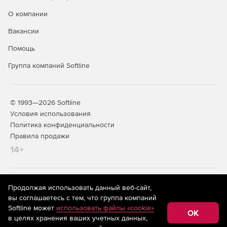
О компании
Вакансии
Помощь
Группа компаний Softline
© 1993—2026 Softline
Условия использования
Политика конфиденциальности
Правила продажи
14+
На информационном ресурсе store.softline.ru применяются
Продолжая использовать данный веб-сайт,
рекомендательные технологии
(информационные технологии
вы соглашаетесь с тем, что группа компаний
предоставления информации на основе сбора,
Softline может
использовать файлы «cookie»
систематизации и анализа сведений, относящихся к
OK
в целях хранения ваших учетных данных,
предпочтениям пользователей сети «Интернет»,
находящихся на территории Российской Федерации)