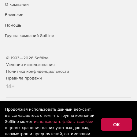
О компании
Вакансии
Помощь
Группа компаний Softline
© 1993—2026 Softline
Условия использования
Политика конфиденциальности
Правила продажи
14+
На информационном ресурсе store.softline.ru применяются
Продолжая использовать данный веб-сайт,
рекомендательные технологии
(информационные технологии
вы соглашаетесь с тем, что группа компаний
предоставления информации на основе сбора,
Softline может
использовать файлы «cookie»
систематизации и анализа сведений, относящихся к
OK
в целях хранения ваших учетных данных,
предпочтениям пользователей сети «Интернет»,
находящихся на территории Российской Федерации)
параметров и предпочтений, оптимизации