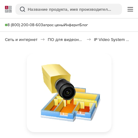
Softline
Поиск
Ме
8 (800) 200-08-60
Запрос цены
Инферит
Блог
Сеть и интернет
ПО для видеонаблюдения
IP Video System Design Tool