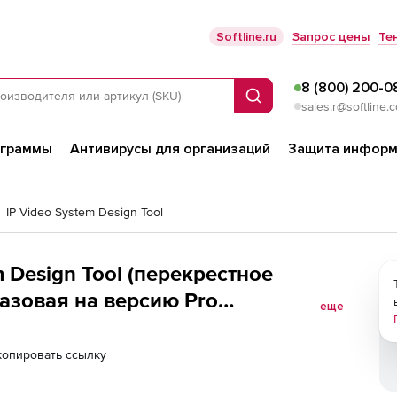
Softline.ru
Запрос цены
Те
8 (800) 200-0
Поиск
sales.r@softline.
ограммы
Антивирусы для организаций
Защита информ
IP Video System Design Tool
m Design Tool (перекрестное
Базовая на версию Pro
еще
копировать ссылку