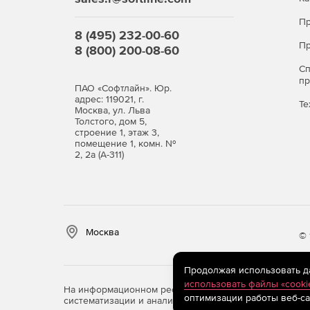
Пр
8 (495) 232-00-60
Пр
8 (800) 200-08-60
С
п
ПАО «Софтлайн». Юр.
адрес: 119021, г.
Те
Москва, ул. Льва
Толстого, дом 5,
строение 1, этаж 3,
помещение 1, комн. №
2, 2а (А-311)
Москва
© 
Продолжая использовать дан
использовать файлы «cooki
На информационном ресурсе store.softline.ru примен
оптимизации работы веб-са
систематизации и анализа сведений, относящихся к 