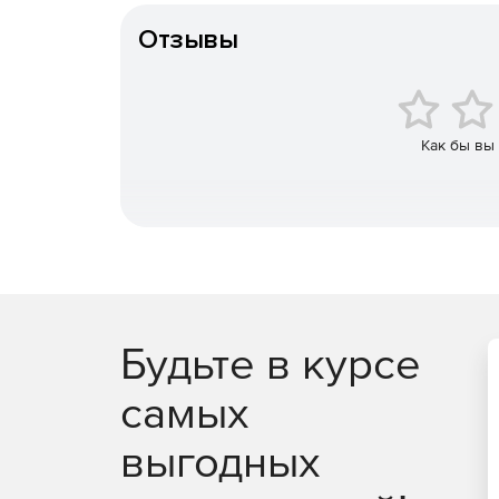
Эскизный проект
Отзывы
Позволяет за секунды моделировать различные 
Оптимизация
Идентификация слепых зон, поиск оптимального
Как бы вы
данных.
Будьте в курсе
самых
выгодных