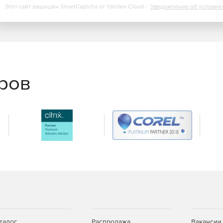
Этот сайт защищен SmartCaptcha от Yandex Cloud -
Уведомление об условия
еров
талог
Распродажа
Вакансии