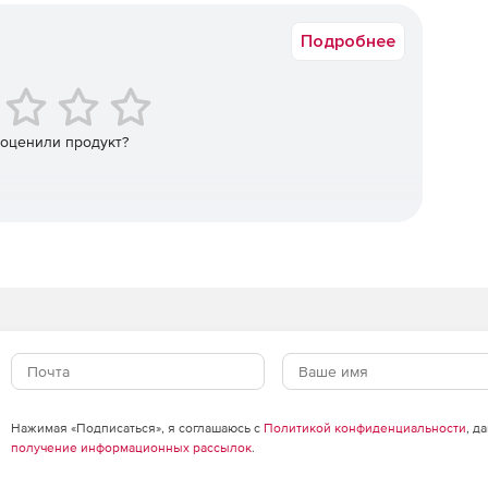
Подробнее
сценарии расстановки камер и прокладки кабелей.
 расположения камер и подборка видеокамер из базы
 оценили продукт?
Нажимая «Подписаться», я соглашаюсь с
Политикой конфиденциальности
, д
получение информационных рассылок
.