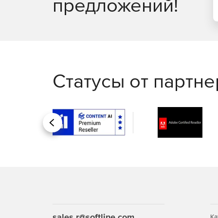
предложений!
Статусы от партн
Назад
sales.r@softline.com
Ка