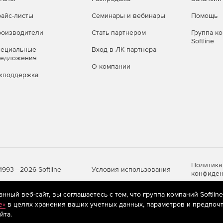
айс-листы
Семинары и вебинары
Помощь
оизводители
Стать партнером
Группа к
Softline
пециальные
Вход в ЛК партнера
редложения
О компании
хподдержка
Политика
Условия использования
1993—2026 Softline
конфиден
ный веб-сайт, вы соглашаетесь с тем, что группа компаний Softlin
e»
в целях хранения ваших учетных данных, параметров и предпочт
яются
рекомендательные технологии
(информационные технологии п
йта.
предпочтениям пользователей сети «Интернет», находящихся на те