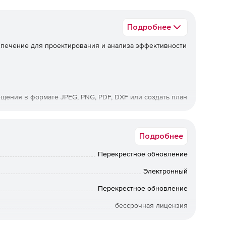
Подробнее
печение для проектирования и анализа эффективности
щения в формате JPEG, PNG, PDF, DXF или создать план
Подробнее
 содержит более 80 трехмерных моделей людей,
Перекрестное обновление
Электронный
Перекрестное обновление
познавания людей в зависимости от плотности
бессрочная лицензия
Коммерческая