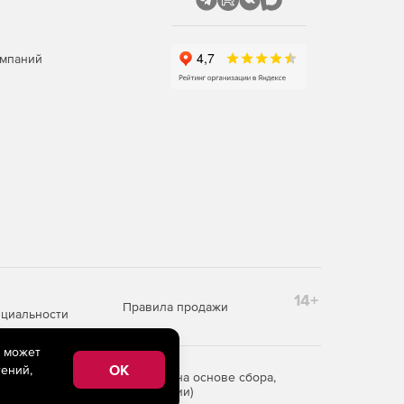
омпаний
14+
Правила продажи
циальности
e может
OK
ений,
редоставления информации на основе сбора,
рритории Российской Федерации)