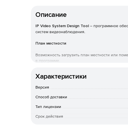
Описание
IP Video System Design Tool
– программное обес
систем видеонаблюдения.
План местности
Возможность загрузить план местности или поме
в программе.
Камеры и препятствия
Характеристики
Добавление стен требуемой высоты. Программа
Версия
транспорта, мебели, деревьев.
Способ доставки
Зоны обзора
Тип лицензии
Программа отображает зоны идентификации, рас
Срок действия
пикселей.
Тип организации