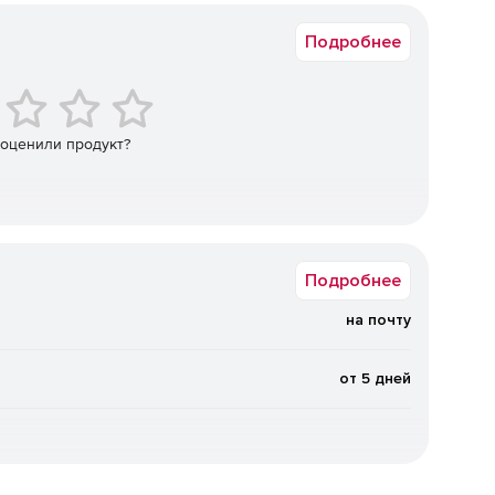
Подробнее
сценарии расстановки камер и прокладки кабелей.
 расположения камер и подборка видеокамер из базы
 оценили продукт?
Подробнее
на почту
от 5 дней