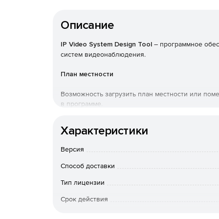
Описание
IP Video System Design Tool
– программное обес
систем видеонаблюдения.
План местности
Возможность загрузить план местности или поме
в программе.
Камеры и препятствия
Характеристики
Добавление стен требуемой высоты. Программа
Версия
транспорта, мебели, деревьев.
Способ доставки
Зоны обзора
Тип лицензии
Программа отображает зоны идентификации, рас
Срок действия
пикселей.
Тип организации