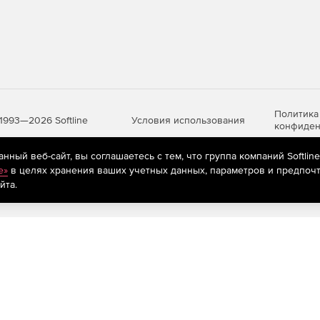
Политика
Условия использования
1993—2026 Softline
конфиден
ный веб-сайт, вы соглашаетесь с тем, что группа компаний Softlin
e»
в целях хранения ваших учетных данных, параметров и предпочт
яются
рекомендательные технологии
(информационные технологии п
йта.
предпочтениям пользователей сети «Интернет», находящихся на те