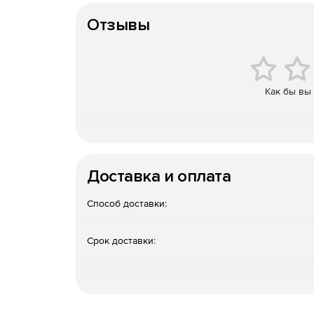
Эскизный проект
Отзывы
Позволяет за секунды моделировать различные 
Оптимизация
Идентификация слепых зон, поиск оптимального
Как бы вы
данных.
Доставка и оплата
Способ доставки:
Срок доставки: