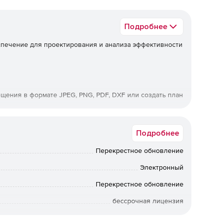
Подробнее
печение для проектирования и анализа эффективности
щения в формате JPEG, PNG, PDF, DXF или создать план
Подробнее
 содержит более 80 трехмерных моделей людей,
Перекрестное обновление
Электронный
Перекрестное обновление
познавания людей в зависимости от плотности
бессрочная лицензия
Коммерческая