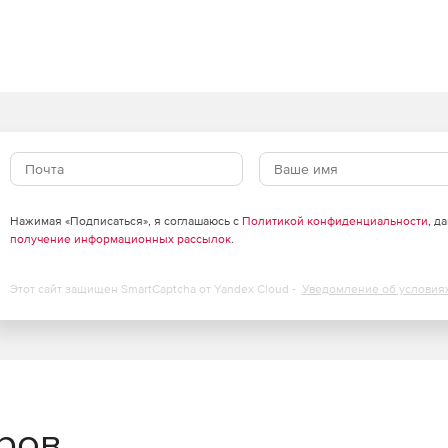
Нажимая «Подписаться», я соглашаюсь с
Политикой конфиденциальности
, д
получение информационных рассылок
.
Этот сайт защищен SmartCaptcha от Yandex Cloud -
Уведомление об условия
еров