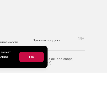
14+
Правила продажи
циальности
e может
OK
ений,
редоставления информации на основе сбора,
рритории Российской Федерации)