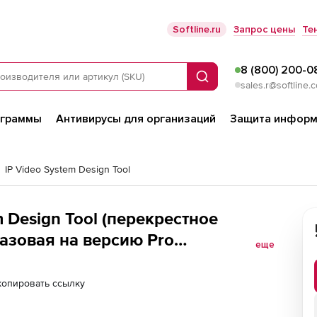
Softline.ru
Запрос цены
Те
8 (800) 200-0
Поиск
sales.r@softline.
ограммы
Антивирусы для организаций
Защита информ
IP Video System Design Tool
m Design Tool (перекрестное
Базовая на версию Pro
еще
копировать ссылку