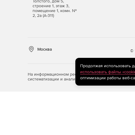
Толстого, дом 5,
строение 1, этаж 3,
помещение 1, комн. №
2, 2а (А-311)
Москва
© 
Продолжая использовать дан
использовать файлы «cooki
На информационном ресурсе store.softline.ru примен
оптимизации работы веб-са
систематизации и анализа сведений, относящихся к 