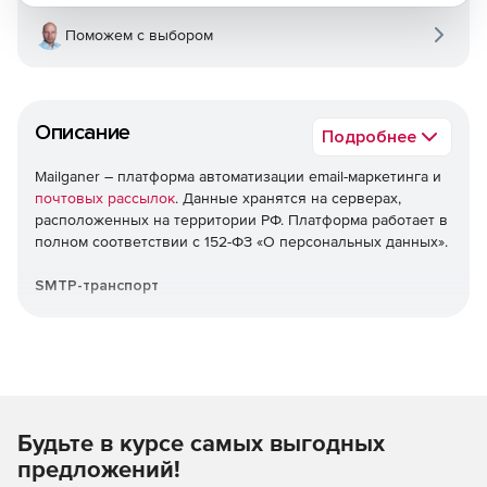
Поможем с выбором
Описание
Подробнее
Mailganer – платформа автоматизации email-маркетинга и
почтовых рассылок
. Данные хранятся на серверах,
расположенных на территории РФ. Платформа работает в
полном соответствии с 152-ФЗ «О персональных данных».
SMTP-транспорт
Интеграция своей платформы: отправка готовых писем
через SMTP-подключение. Сервера находятся на
территории РФ. Встроенная валидация email-адресов.
Автоматические триггерные письма
Будьте в курсе самых выгодных
Увеличение CTR до нужного результата. Простая
предложений!
настройка основных триггеров: цепочки, связанные с