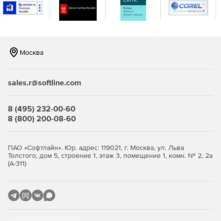
Цепочки автоматических писем
Использование механики welcomе-писем и цепочек
автоматический серий писем.
Москва
Сбор подписчиков
Использование эффективных форм для сбора и
sales.r@softline.com
пополнения базы подписчиков. Инструменты сбора
подписчиков бесплатны.
8 (495) 232-00-60
A/B тестирование
8 (800) 200-08-60
Тестирование разных вариантов тем рассылки на
небольшом сегменте и отправка по всей базе то письмо,
ПАО «Софтлайн». Юр. адрес: 119021, г. Москва, ул. Льва
которое покажет лучший Open Rate.
Толстого, дом 5, строение 1, этаж 3, помещение 1, комн. № 2, 2а
(А-311)
Полная статистика
Отслеживание эффективности рассылок на графике,
сравнение периодов и результатов сплит-тестов.