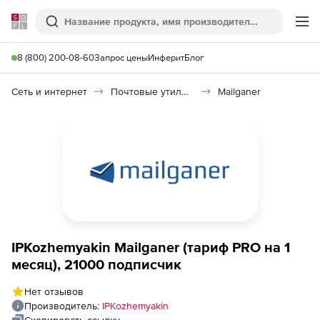
Softline
Поиск
Ме
8 (800) 200-08-60
Запрос цены
Инферит
Блог
Сеть и интернет
Почтовые утилиты
Mailganer
IPKozhemyakin Mailganer (тариф PRO на 1
месяц), 21000 подписчик
Нет отзывов
Производитель:
IPKozhemyakin
Скопировать ссылку