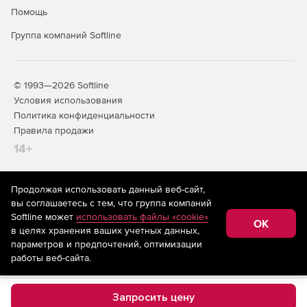
Помощь
Группа компаний Softline
© 1993—2026 Softline
Условия использования
Политика конфиденциальности
Правила продажи
14+
Продолжая использовать данный веб-сайт,
На информационном ресурсе store.softline.ru применяются
вы соглашаетесь с тем, что группа компаний
рекомендательные технологии
(информационные технологии
Softline может
использовать файлы «cookie»
предоставления информации на основе сбора,
OK
в целях хранения ваших учетных данных,
систематизации и анализа сведений, относящихся к
предпочтениям пользователей сети «Интернет»,
параметров и предпочтений, оптимизации
находящихся на территории Российской Федерации)
работы веб-сайта.
Запросить цену