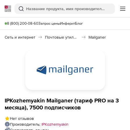
Softline
Поиск
Ме
8 (800) 200-08-60
Запрос цены
Инферит
Блог
Сеть и интернет
Почтовые утилиты
Mailganer
IPKozhemyakin Mailganer (тариф PRO на 3
месяца), 7500 подписчиков
Нет отзывов
Производитель:
IPKozhemyakin
Скопировать ссылку