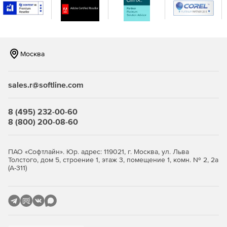
Цепочки автоматических писем
Использование механики welcomе-писем и цепочек
автоматический серий писем.
Москва
Сбор подписчиков
Использование эффективных форм для сбора и
sales.r@softline.com
пополнения базы подписчиков. Инструменты сбора
подписчиков бесплатны.
8 (495) 232-00-60
A/B тестирование
8 (800) 200-08-60
Тестирование разных вариантов тем рассылки на
небольшом сегменте и отправка по всей базе то письмо,
ПАО «Софтлайн». Юр. адрес: 119021, г. Москва, ул. Льва
которое покажет лучший Open Rate.
Толстого, дом 5, строение 1, этаж 3, помещение 1, комн. № 2, 2а
(А-311)
Полная статистика
Отслеживание эффективности рассылок на графике,
сравнение периодов и результатов сплит-тестов.