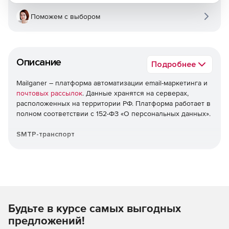
Поможем с выбором
Описание
Подробнее
Mailganer – платформа автоматизации email-маркетинга и
почтовых рассылок
. Данные хранятся на серверах,
расположенных на территории РФ. Платформа работает в
полном соответствии с 152-ФЗ «О персональных данных».
SMTP-транспорт
Интеграция своей платформы: отправка готовых писем
через SMTP-подключение. Сервера находятся на
территории РФ. Встроенная валидация email-адресов.
Автоматические триггерные письма
Будьте в курсе самых выгодных
Увеличение CTR до нужного результата. Простая
предложений!
настройка основных триггеров: цепочки, связанные с