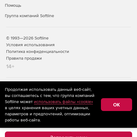
Помощь
Группа компаний Softline
© 1993—2026 Softline
Условия использования
Политика конфиденциальности
Правила продажи
14+
На информационном ресурсе store.softline.ru применяются
Продолжая использовать данный веб-сайт,
рекомендательные технологии
(информационные технологии
вы соглашаетесь с тем, что группа компаний
предоставления информации на основе сбора,
Softline может
использовать файлы «cookie»
систематизации и анализа сведений, относящихся к
OK
в целях хранения ваших учетных данных,
предпочтениям пользователей сети «Интернет»,
находящихся на территории Российской Федерации)
параметров и предпочтений, оптимизации
работы веб-сайта.