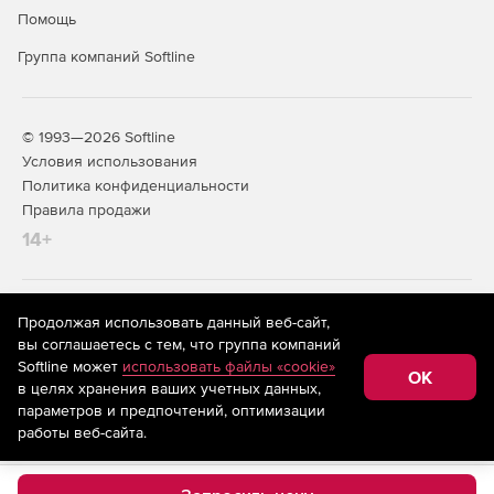
Помощь
Группа компаний Softline
© 1993—2026 Softline
Условия использования
Политика конфиденциальности
Правила продажи
14+
На информационном ресурсе store.softline.ru применяются
Продолжая использовать данный веб-сайт,
рекомендательные технологии
(информационные технологии
вы соглашаетесь с тем, что группа компаний
предоставления информации на основе сбора,
Softline может
использовать файлы «cookie»
систематизации и анализа сведений, относящихся к
OK
в целях хранения ваших учетных данных,
предпочтениям пользователей сети «Интернет»,
находящихся на территории Российской Федерации)
параметров и предпочтений, оптимизации
работы веб-сайта.