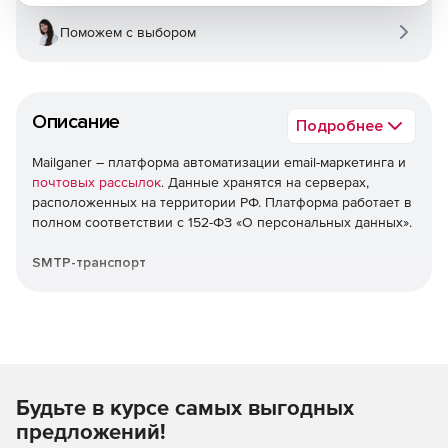
Поможем с выбором
Описание
Подробнее
Mailganer – платформа автоматизации email-маркетинга и
почтовых рассылок
. Данные хранятся на серверах,
расположенных на территории РФ. Платформа работает в
полном соответствии с 152-ФЗ «О персональных данных».
SMTP-транспорт
Интеграция своей платформы: отправка готовых писем
через SMTP-подключение. Сервера находятся на
территории РФ. Встроенная валидация email-адресов.
Автоматические триггерные письма
Будьте в курсе самых выгодных
Увеличение CTR до нужного результата. Простая
предложений!
настройка основных триггеров: цепочки, связанные с