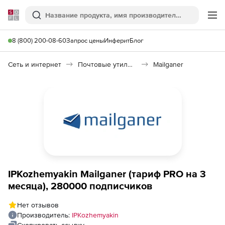
Softline
Поиск
Ме
8 (800) 200-08-60
Запрос цены
Инферит
Блог
Сеть и интернет
Почтовые утилиты
Mailganer
IPKozhemyakin Mailganer (тариф PRO на 3
месяца), 280000 подписчиков
Нет отзывов
Производитель:
IPKozhemyakin
Скопировать ссылку