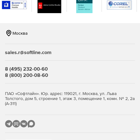
Цепочки автоматических писем
Использование механики welcomе-писем и цепочек
автоматический серий писем.
Москва
Сбор подписчиков
Использование эффективных форм для сбора и
sales.r@softline.com
пополнения базы подписчиков. Инструменты сбора
подписчиков бесплатны.
8 (495) 232-00-60
A/B тестирование
8 (800) 200-08-60
Тестирование разных вариантов тем рассылки на
небольшом сегменте и отправка по всей базе то письмо,
ПАО «Софтлайн». Юр. адрес: 119021, г. Москва, ул. Льва
которое покажет лучший Open Rate.
Толстого, дом 5, строение 1, этаж 3, помещение 1, комн. № 2, 2а
(А-311)
Полная статистика
Отслеживание эффективности рассылок на графике,
сравнение периодов и результатов сплит-тестов.