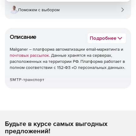
Поможем с выбором
Описание
Подробнее
Mailganer – платформа автоматизации email-маркетинга и
почтовых рассылок
. Данные хранятся на серверах,
расположенных на территории РФ. Платформа работает в
полном соответствии с 152-ФЗ «О персональных данных».
SMTP-транспорт
Интеграция своей платформы: отправка готовых писем
через SMTP-подключение. Сервера находятся на
территории РФ. Встроенная валидация email-адресов.
Автоматические триггерные письма
Будьте в курсе самых выгодных
Увеличение CTR до нужного результата. Простая
предложений!
настройка основных триггеров: цепочки, связанные с