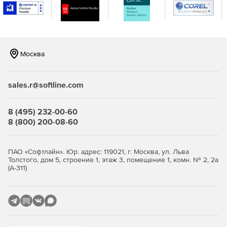
Цепочки автоматических писем
Использование механики welcomе-писем и цепочек
автоматический серий писем.
Москва
Сбор подписчиков
Использование эффективных форм для сбора и
sales.r@softline.com
пополнения базы подписчиков. Инструменты сбора
подписчиков бесплатны.
8 (495) 232-00-60
A/B тестирование
8 (800) 200-08-60
Тестирование разных вариантов тем рассылки на
небольшом сегменте и отправка по всей базе то письмо,
ПАО «Софтлайн». Юр. адрес: 119021, г. Москва, ул. Льва
которое покажет лучший Open Rate.
Толстого, дом 5, строение 1, этаж 3, помещение 1, комн. № 2, 2а
(А-311)
Полная статистика
Отслеживание эффективности рассылок на графике,
сравнение периодов и результатов сплит-тестов.