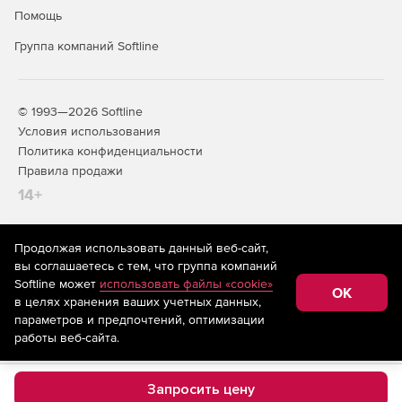
Помощь
Группа компаний Softline
© 1993—2026 Softline
Условия использования
Политика конфиденциальности
Правила продажи
14+
Продолжая использовать данный веб-сайт,
На информационном ресурсе store.softline.ru применяются
вы соглашаетесь с тем, что группа компаний
рекомендательные технологии
(информационные технологии
Softline может
использовать файлы «cookie»
предоставления информации на основе сбора,
OK
в целях хранения ваших учетных данных,
систематизации и анализа сведений, относящихся к
предпочтениям пользователей сети «Интернет»,
параметров и предпочтений, оптимизации
находящихся на территории Российской Федерации)
работы веб-сайта.
Запросить цену