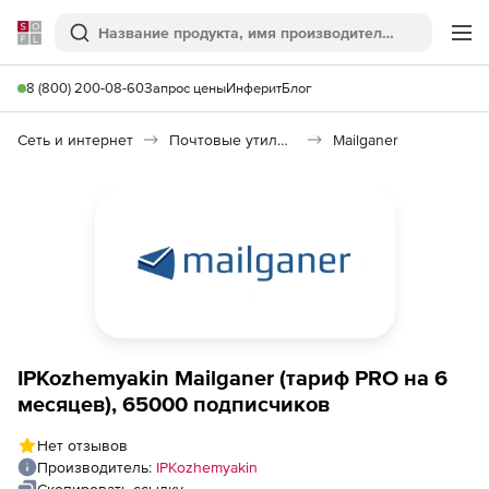
Softline
Поиск
Ме
8 (800) 200-08-60
Запрос цены
Инферит
Блог
Сеть и интернет
Почтовые утилиты
Mailganer
IPKozhemyakin Mailganer (тариф PRO на 6
месяцев), 65000 подписчиков
Нет отзывов
Производитель:
IPKozhemyakin
Скопировать ссылку