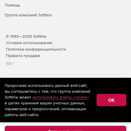
Помощь
Группа компаний Softline
© 1993—2026 Softline
Условия использования
Политика конфиденциальности
Правила продажи
14+
На информационном ресурсе store.softline.ru применяются
Продолжая использовать данный веб-сайт,
рекомендательные технологии
(информационные технологии
вы соглашаетесь с тем, что группа компаний
предоставления информации на основе сбора,
Softline может
использовать файлы «cookie»
систематизации и анализа сведений, относящихся к
OK
в целях хранения ваших учетных данных,
предпочтениям пользователей сети «Интернет»,
находящихся на территории Российской Федерации)
параметров и предпочтений, оптимизации
работы веб-сайта.