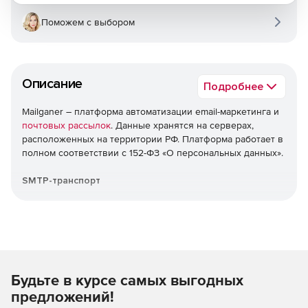
Поможем с выбором
Описание
Подробнее
Mailganer – платформа автоматизации email-маркетинга и
почтовых рассылок
. Данные хранятся на серверах,
расположенных на территории РФ. Платформа работает в
полном соответствии с 152-ФЗ «О персональных данных».
SMTP-транспорт
Интеграция своей платформы: отправка готовых писем
через SMTP-подключение. Сервера находятся на
территории РФ. Встроенная валидация email-адресов.
Автоматические триггерные письма
Будьте в курсе самых выгодных
Увеличение CTR до нужного результата. Простая
предложений!
настройка основных триггеров: цепочки, связанные с