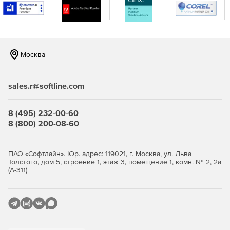
Цепочки автоматических писем
Использование механики welcomе-писем и цепочек
автоматический серий писем.
Москва
Сбор подписчиков
Использование эффективных форм для сбора и
sales.r@softline.com
пополнения базы подписчиков. Инструменты сбора
подписчиков бесплатны.
8 (495) 232-00-60
A/B тестирование
8 (800) 200-08-60
Тестирование разных вариантов тем рассылки на
небольшом сегменте и отправка по всей базе то письмо,
ПАО «Софтлайн». Юр. адрес: 119021, г. Москва, ул. Льва
которое покажет лучший Open Rate.
Толстого, дом 5, строение 1, этаж 3, помещение 1, комн. № 2, 2а
(А-311)
Полная статистика
Отслеживание эффективности рассылок на графике,
сравнение периодов и результатов сплит-тестов.