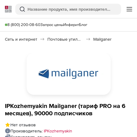
Softline
Поиск
Ме
8 (800) 200-08-60
Запрос цены
Инферит
Блог
Сеть и интернет
Почтовые утилиты
Mailganer
IPKozhemyakin Mailganer (тариф PRO на 6
месяцев), 90000 подписчиков
Нет отзывов
Производитель:
IPKozhemyakin
Скопировать ссылку