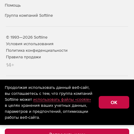
Помощь
Группа компаний Softline
© 1993—2026 Softline
Условия использования
Политика конфиденциальности
Правила продажи
14+
На информационном ресурсе store.softline.ru применяются
Продолжая использовать данный веб-сайт,
рекомендательные технологии
(информационные технологии
вы соглашаетесь с тем, что группа компаний
предоставления информации на основе сбора,
Softline может
использовать файлы «cookie»
систематизации и анализа сведений, относящихся к
OK
в целях хранения ваших учетных данных,
предпочтениям пользователей сети «Интернет»,
находящихся на территории Российской Федерации)
параметров и предпочтений, оптимизации
работы веб-сайта.