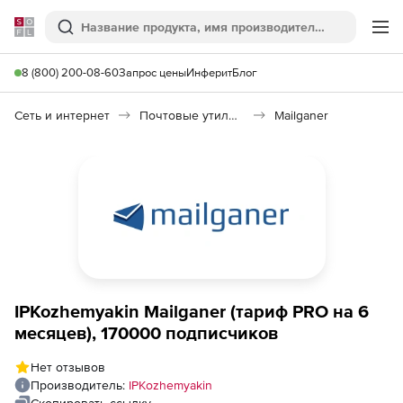
Softline
Поиск
Ме
8 (800) 200-08-60
Запрос цены
Инферит
Блог
Сеть и интернет
Почтовые утилиты
Mailganer
IPKozhemyakin Mailganer (тариф PRO на 6
месяцев), 170000 подписчиков
Нет отзывов
Производитель:
IPKozhemyakin
Скопировать ссылку