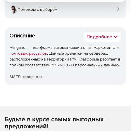
Поможем с выбором
Описание
Подробнее
Mailganer – платформа автоматизации email-маркетинга и
почтовых рассылок
. Данные хранятся на серверах,
расположенных на территории РФ. Платформа работает в
полном соответствии с 152-ФЗ «О персональных данных».
SMTP-транспорт
Интеграция своей платформы: отправка готовых писем
через SMTP-подключение. Сервера находятся на
территории РФ. Встроенная валидация email-адресов.
Автоматические триггерные письма
Будьте в курсе самых выгодных
Увеличение CTR до нужного результата. Простая
предложений!
настройка основных триггеров: цепочки, связанные с