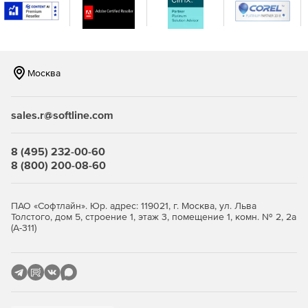
Цепочки автоматических писем
Использование механики welcomе-писем и цепочек
автоматический серий писем.
Москва
Сбор подписчиков
Использование эффективных форм для сбора и
sales.r@softline.com
пополнения базы подписчиков. Инструменты сбора
подписчиков бесплатны.
8 (495) 232-00-60
A/B тестирование
8 (800) 200-08-60
Тестирование разных вариантов тем рассылки на
небольшом сегменте и отправка по всей базе то письмо,
ПАО «Софтлайн». Юр. адрес: 119021, г. Москва, ул. Льва
которое покажет лучший Open Rate.
Толстого, дом 5, строение 1, этаж 3, помещение 1, комн. № 2, 2а
(А-311)
Полная статистика
Отслеживание эффективности рассылок на графике,
сравнение периодов и результатов сплит-тестов.