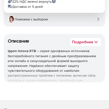
22% НДС можно вернуть
Доставка от 5 дней
Поможем с выбором
Описание
Подробнее
Ippon Innova RTB
– серия однофазных источников
бесперебойного питания с двойным преобразованием
или онлайн и синусоидальной формой выходного
напряжения. Надёжно обеспечивает защиту
чувствительного оборудования от наиболее
распространенных проблем с питанием, включая сбои,
провалы и скачки напряжения, линейный шум,
высоковольтные импульсы, колебания частоты,
переходные процессы при переключении и
гармонические искажения. Однофазный источник
питания Innova RTB полностью устраняет опасности,
связанные с нарушением электропитания и защищает