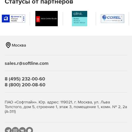
Статусы от партнеров
отключения и уведомления для компьютеров,
работающих от ИБП (источник бесперебойного питания).
Особенности:
Однофазный ИБП с двойным преобразованием
входного напряжения.
Москва
Синусоидальная форма выходного напряжения.
sales.r@softline.com
Коэффициент выходной мощности – 0,9.
Входной автоматический выключатель.
8 (495) 232-00-60
8 (800) 200-08-60
Защита от короткого замыкания, перегрузки и
высоковольтных выбросов.
ПАО «Софтлайн». Юр. адрес: 119021, г. Москва, ул. Льва
Режим ECO для экономии энергии.
Толстого, дом 5, строение 1, этаж 3, помещение 1, комн. № 2, 2а
(А-311)
Разъем аварийного отключения EPO.
ROO – разъем дистанционного включения и