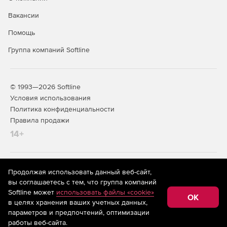
Сферы применения:
Вакансии
локальные периферийные центры обработки данных
Помощь
и серверные;
Группа компаний Softline
мощные серверы, в том числе установленные в
стойки;
© 1993—2026 Softline
периферийная компьютерная и вычислительная
Условия использования
техника;
Политика конфиденциальности
Правила продажи
любое телекоммуникационное оборудование
14+
(офисные АТС, роутеры, маршрутизаторы, модемы и
т.п.);
системы связи;
На информационном ресурсе store.softline.ru применяются
Продолжая использовать данный веб-сайт,
рекомендательные технологии
(информационные технологии
вы соглашаетесь с тем, что группа компаний
системы безопасности;
предоставления информации на основе сбора,
Softline может
использовать файлы «cookie»
систематизации и анализа сведений, относящихся к
OK
в целях хранения ваших учетных данных,
предпочтениям пользователей сети «Интернет»,
банкоматы;
находящихся на территории Российской Федерации)
параметров и предпочтений, оптимизации
работы веб-сайта.
кассовые терминалы.