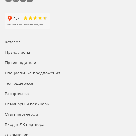
выключения.
Слот для подключения SNMP карты для удаленного
управления и мониторинга по сети.
USB и RS-232 порты для связи с компьютером.
Каталог
Возможность увеличения времени автономной
работы при подключении дополнительных
Прайс-листы
батарейных модулей (приобретаются дополнительно).
Производители
Поворотный ЖК-экран для отображения информации
Специальные предложения
режиме работы, состоянии нагрузки, событиях,
измерениях и настройках и переключения рабочих
Техподдержка
режимов.
Распродажа
Совместимость с генераторами.
Семинары и вебинары
Установка в 19” стойку с помощью дополнительного
Стать партнером
комплекта для монтажа (2U).
Вход в ЛК партнера
Внутренние аккумуляторы в комплекте.
О компании