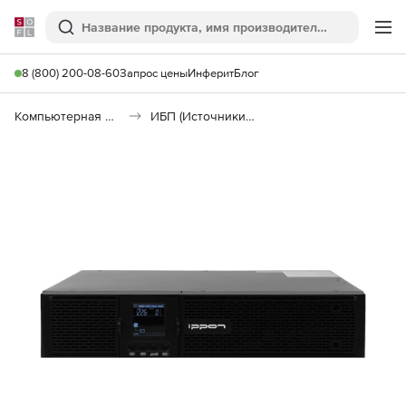
Softline
Поиск
Ме
8 (800) 200-08-60
Запрос цены
Инферит
Блог
Компьютерная периферия
ИБП (Источники бесперебойного питания)