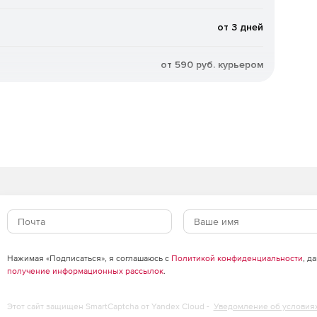
от 3 дней
от 590 руб. курьером
Нажимая «Подписаться», я соглашаюсь с
Политикой конфиденциальности
, д
получение информационных рассылок
.
Этот сайт защищен SmartCaptcha от Yandex Cloud -
Уведомление об условия