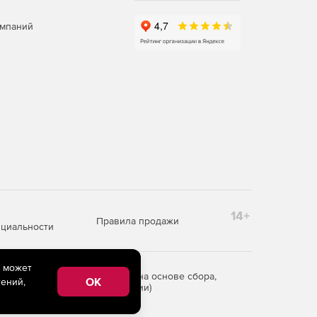
омпаний
14+
Правила продажи
циальности
e может
редоставления информации на основе сбора,
OK
ений,
рритории Российской Федерации)