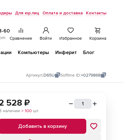
ндеры
Для юр.лиц
Оплата и доставка
Контакты
8-60
com
Сравнение
Войти
Избранное
Корзина
ации
Компьютеры
Инферит
Блог
Артикул:
D65U
Softline ID:
+0279868
2 528
₽
В наличии
> 100
шт.
Добавить в корзину