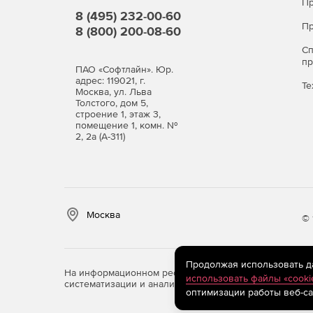
Пр
8 (495) 232-00-60
Пр
8 (800) 200-08-60
С
п
ПАО «Софтлайн». Юр.
адрес: 119021, г.
Те
Москва, ул. Льва
Толстого, дом 5,
строение 1, этаж 3,
помещение 1, комн. №
2, 2а (А-311)
Москва
© 
Продолжая использовать дан
На информационном ресурсе store.softline.ru примен
использовать файлы «cooki
систематизации и анализа сведений, относящихся к 
оптимизации работы веб-са