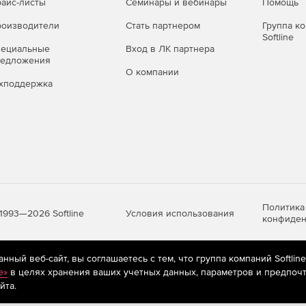
айс-листы
Семинары и вебинары
Помощь
оизводители
Стать партнером
Группа к
Softline
пециальные
Вход в ЛК партнера
редложения
О компании
хподдержка
Политика
Условия использования
1993—2026 Softline
конфиден
ный веб-сайт, вы соглашаетесь с тем, что группа компаний Softlin
яются
рекомендательные технологии
(информационные технологии п
e»
в целях хранения ваших учетных данных, параметров и предпочт
предпочтениям пользователей сети «Интернет», находящихся на те
йта.