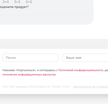
 оценили продукт?
емы.
 Access или в БД SQL Server для пользовательских
 отдельных элементов по требованию.
альном хранилище данных в XML-файле.
ниторинга конфигураций.
Нажимая «Подписаться», я соглашаюсь с
Политикой конфиденциальности
, д
онфигурационных данных.
получение информационных рассылок
.
tive Display.
Этот сайт защищен SmartCaptcha от Yandex Cloud -
Уведомление об условия