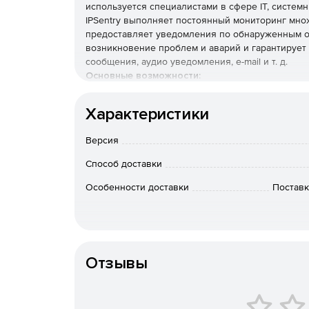
используется специалистами в сфере IT, систем
IPSentry выполняет постоянный мониторинг мно
предоставляет уведомления по обнаруженным о
возникновение проблем и аварий и гарантирует
сообщения, аудио уведомления, e-mail и т. д.
Основные возможности:
Отслеживание задержек по протоколу.
Характеристики
Мониторинг неограниченного числа устройст
Версия
Способ доставки
Безагентный мониторинг устраняет необходим
Особенности доставки
Поставк
IPSentry может использоваться как сервис и
Интуитивно понятный пользовательский инт
Фиксация изменений в конфигурации.
Отзывы
Мониторинг по расписанию.