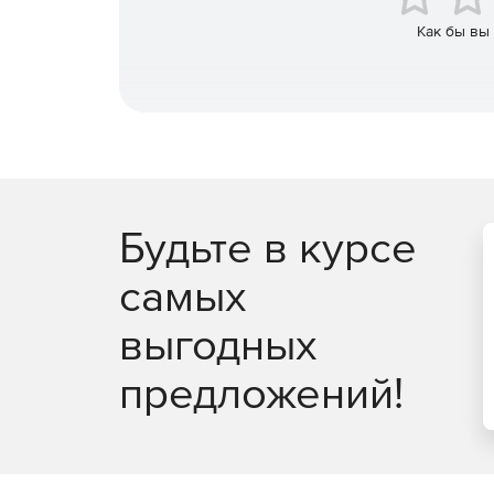
Система оповещений и уведомлений.
Как бы вы
Восстановление параметров после сбоя сист
Подробная статистика хранится в формате MS
отчетов.
Приостановка и возобновление мониторинга
Конфигурационные данные хранятся в Центр
Будьте в курсе
Предварительное тестирование процесса мо
самых
Резервное копирование и восстановление к
выгодных
Настраиваемая консоль Basic Black IPSentry Ac
предложений!