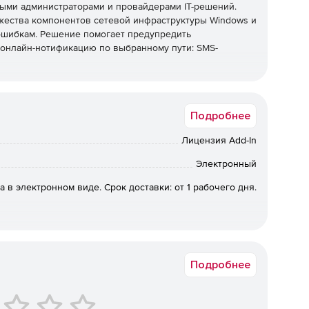
ными администраторами и провайдерами IТ-решений.
жества компонентов сетевой инфраструктуры Windows и
шибкам. Решение помогает предупредить
 онлайн-нотификацию по выбранному пути: SMS-
Подробнее
в.
Лицензия Add-In
Электронный
ость в установке агентов на удаленных системах.
а в электронном виде. Срок доставки: от 1 рабочего дня.
ли настольное приложение.
ерфейс.
Подробнее