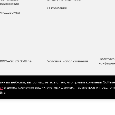
редложения
О компании
хподдержка
Политика
Условия использования
1993—2026 Softline
конфиден
яются
рекомендательные технологии
(информационные технологии п
ный веб-сайт, вы соглашаетесь с тем, что группа компаний Softlin
предпочтениям пользователей сети «Интернет», находящихся на те
e»
в целях хранения ваших учетных данных, параметров и предпочт
йта.