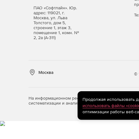
п
ПАО «Софтлайн». Юр.
адрес: 119021, г.
Те
Москва, ул. Льва
Толстого, дом 5,
строение 1, этаж 3,
помещение 1, комн. №
2, 2а (А-311)
Москва
© 
На информационном ресурсе store.softline.ru примен
Продолжая использовать дан
систематизации и анализа сведений, относящихся к 
использовать файлы «cooki
оптимизации работы веб-са