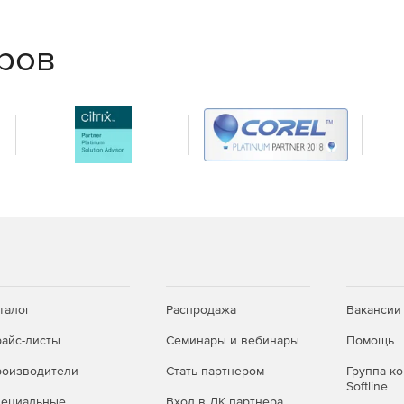
еров
талог
Распродажа
Вакансии
айс-листы
Семинары и вебинары
Помощь
оизводители
Стать партнером
Группа к
Softline
пециальные
Вход в ЛК партнера