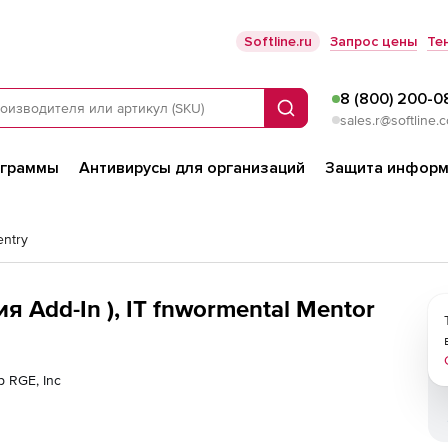
Softline.ru
Запрос цены
Те
8 (800) 200-0
Поиск
sales.r@softline.
ограммы
Антивирусы для организаций
Защита информ
entry
ия Add-In ), IT fnwormental Mentor
р RGE, Inc