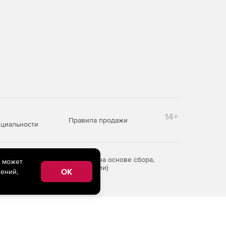
14+
Правила продажи
циальности
редоставления информации на основе сбора,
e может
рритории Российской Федерации)
OK
ений,