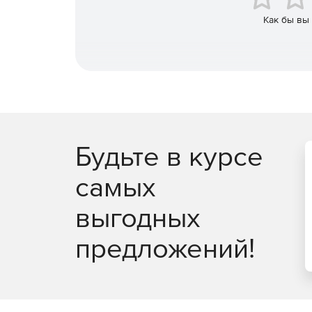
Система оповещений и уведомлений.
Как бы вы
Восстановление параметров после сбоя сист
Подробная статистика хранится в формате MS
отчетов.
Приостановка и возобновление мониторинга
Конфигурационные данные хранятся в Центр
Будьте в курсе
Предварительное тестирование процесса мо
самых
Резервное копирование и восстановление к
выгодных
Настраиваемая консоль Basic Black IPSentry Ac
предложений!