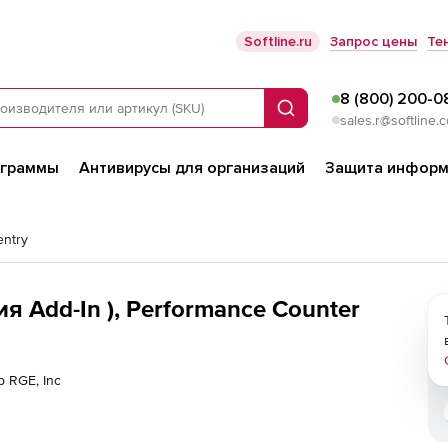
Softline.ru
Запрос цены
Те
8 (800) 200-0
Поиск
sales.r@softline.
ограммы
Антивирусы для организаций
Защита информ
entry
ия Add-In ), Performance Counter
р RGE, Inc