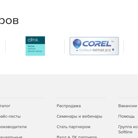
еров
талог
Распродажа
Вакансии
айс-листы
Семинары и вебинары
Помощь
оизводители
Стать партнером
Группа к
Softline
пециальные
Вход в ЛК партнера