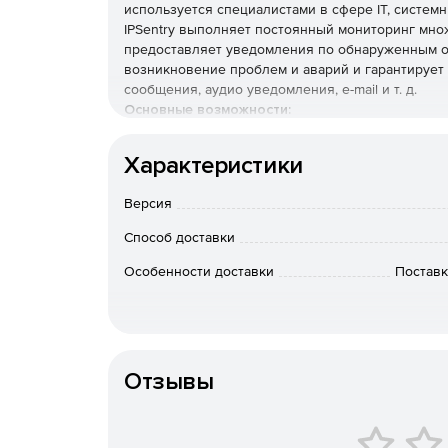
используется специалистами в сфере IT, систем
IPSentry выполняет постоянный мониторинг мно
предоставляет уведомления по обнаруженным о
возникновение проблем и аварий и гарантирует
сообщения, аудио уведомления, e-mail и т. д.
Основные возможности:
Отслеживание задержек по протоколу.
Характеристики
Мониторинг неограниченного числа устройст
Версия
Способ доставки
Безагентный мониторинг устраняет необходим
Особенности доставки
Поставк
IPSentry может использоваться как сервис и
Интуитивно понятный пользовательский инт
Фиксация изменений в конфигурации.
Отзывы
Мониторинг по расписанию.