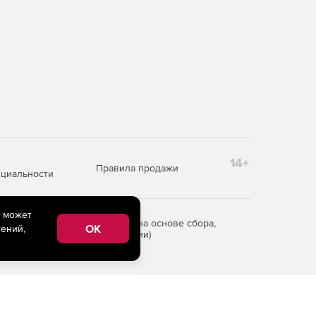
14+
Правила продажи
циальности
e может
редоставления информации на основе сбора,
OK
ений,
рритории Российской Федерации)