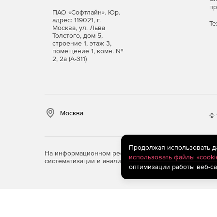
п
ПАО «Софтлайн». Юр.
адрес: 119021, г.
Те
Москва, ул. Льва
Толстого, дом 5,
строение 1, этаж 3,
помещение 1, комн. №
2, 2а (А-311)
Москва
© 
Продолжая использовать дан
На информационном ресурсе store.softline.ru примен
использовать файлы «cooki
систематизации и анализа сведений, относящихся к 
оптимизации работы веб-са