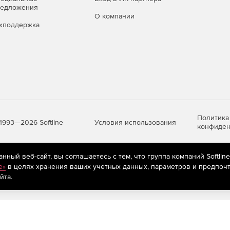
редложения
О компании
хподдержка
Политика
Условия использования
1993—2026 Softline
конфиден
ный веб-сайт, вы соглашаетесь с тем, что группа компаний Softlin
яются
рекомендательные технологии
(информационные технологии п
e»
в целях хранения ваших учетных данных, параметров и предпочт
предпочтениям пользователей сети «Интернет», находящихся на те
йта.