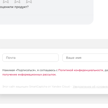
 оценили продукт?
емы.
 Access или в БД SQL Server для пользовательских
 отдельных элементов по требованию.
альном хранилище данных в XML-файле.
ниторинга конфигураций.
Нажимая «Подписаться», я соглашаюсь с
Политикой конфиденциальности
, д
онфигурационных данных.
получение информационных рассылок
.
tive Display.
Этот сайт защищен SmartCaptcha от Yandex Cloud -
Уведомление об условия