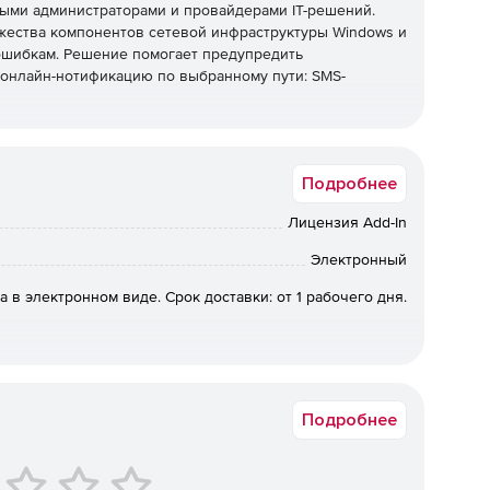
ными администраторами и провайдерами IТ-решений.
жества компонентов сетевой инфраструктуры Windows и
шибкам. Решение помогает предупредить
 онлайн-нотификацию по выбранному пути: SMS-
Подробнее
в.
Лицензия Add-In
Электронный
ость в установке агентов на удаленных системах.
а в электронном виде. Срок доставки: от 1 рабочего дня.
ли настольное приложение.
ерфейс.
Подробнее