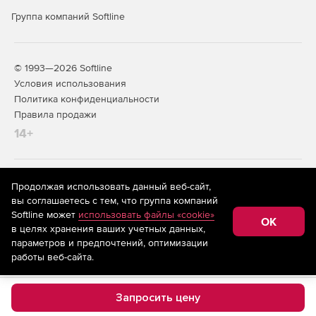
Группа компаний Softline
© 1993—2026 Softline
Условия использования
Политика конфиденциальности
Правила продажи
14+
На информационном ресурсе store.softline.ru применяются
Продолжая использовать данный веб-сайт,
рекомендательные технологии
(информационные технологии
вы соглашаетесь с тем, что группа компаний
предоставления информации на основе сбора,
Softline может
использовать файлы «cookie»
систематизации и анализа сведений, относящихся к
OK
в целях хранения ваших учетных данных,
предпочтениям пользователей сети «Интернет»,
находящихся на территории Российской Федерации)
параметров и предпочтений, оптимизации
работы веб-сайта.
Запросить цену