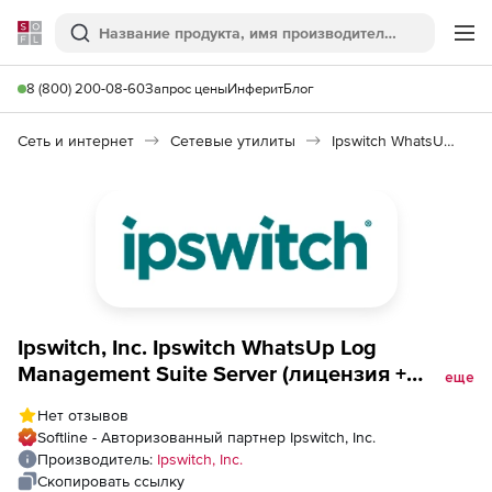
Softline
Поиск
Ме
8 (800) 200-08-60
Запрос цены
Инферит
Блог
Сеть и интернет
Сетевые утилиты
Ipswitch WhatsUp Log Management Suite
Ipswitch, Inc. Ipswitch WhatsUp Log
Management Suite Server (лицензия +
еще
техподдержка на 1 год), 50 Server/Syslog
Нет отзывов
Softline - Авторизованный партнер Ipswitch, Inc.
Производитель:
Ipswitch, Inc.
Скопировать ссылку