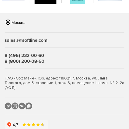
Более легкое соответствие нормативным
требованиям с помощью отчетности по принципу
«укажи и нажми».
Москва
Многолетнее хранение данных в соответствии с
основными правилами.
sales.r@softline.com
Возможность соотносить события из разных
источников в едином, целостном представлении.
8 (495) 232-00-60
8 (800) 200-08-60
Защита архивных данных журнала от взлома с
помощью проверенного криптографического
хеширования FIPS 140-2.
ПАО «Софтлайн». Юр. адрес: 119021, г. Москва, ул. Льва
Толстого, дом 5, строение 1, этаж 3, помещение 1, комн. № 2, 2а
(А-311)
FIPS 140-2 шифрование и проверка.
Просмотр данных в режиме реального времени;
статус и оповещения.