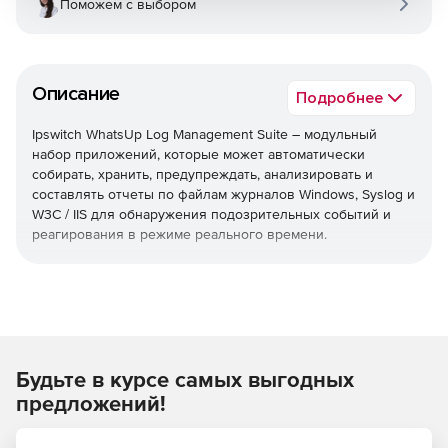
Поможем с выбором
Описание
Подробнее
Ipswitch WhatsUp Log Management Suite – модульный
набор приложений, которые может автоматически
собирать, хранить, предупреждать, анализировать и
составлять отчеты по файлам журналов Windows, Syslog и
W3C / IIS для обнаружения подозрительных событий и
реагирования в режиме реального времени.
Ipswitch WhatsUp Log Management Suite включает:
Event Archiver
:
автоматизированный сбор, очистка и
консолидация журналов. Отлично подходит для оказания
помощи в аудите и соблюдении нормативных
Будьте в курсе самых выгодных
требований.
предложений!
Event Alarm
: мониторинг файлов журнала и получение в
режиме реального времени уведомления о ключевых