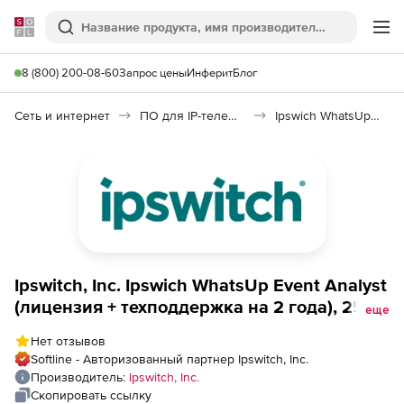
Softline
Поиск
Ме
8 (800) 200-08-60
Запрос цены
Инферит
Блог
Сеть и интернет
ПО для IP-телефонии
Ipswich WhatsUp Event Analyst
Ipswitch, Inc. Ipswich WhatsUp Event Analyst
(лицензия + техподдержка на 2 года), 25
еще
Server/Syslog
Нет отзывов
Softline - Авторизованный партнер Ipswitch, Inc.
Производитель:
Ipswitch, Inc.
Скопировать ссылку