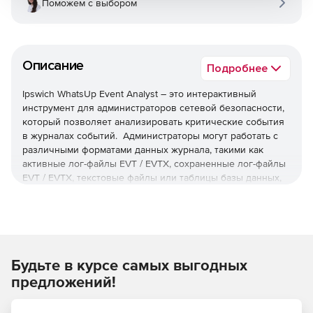
Поможем с выбором
Описание
Подробнее
Ipswich WhatsUp Event Analyst – это интерактивный
инструмент для администраторов сетевой безопасности,
который позволяет анализировать критические события
в журналах событий. Администраторы могут работать с
различными форматами данных журнала, такими как
активные лог-файлы EVT / EVTX, сохраненные лог-файлы
EVT / EVTX, текстовые файлы или таблицы базы данных,
созданные программами Ipswitch WhatsUp Event Archiver,
WhatsUp Event Alarm или WhatsUp Event Analyst.
Кроме того, администраторы могут создавать базовые
или расширенные фильтры и использовать их для
анализа определенных подмножеств событий,
Будьте в курсе самых выгодных
присутствующих в источнике журнала событий.
предложений!
Пользователи WhatsUp Event Analyst могут запускать
предварительно созданные отчеты в интерактивном