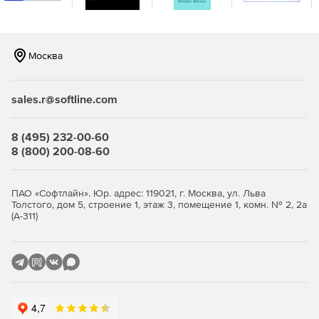
наиболее востребованные отчеты для сетевого
администратора и управления. Эти модули отчетов
создают профессионально выглядящие отчеты HTML и /
или компактные наборы данных CSV по требованию, или
Москва
можно использовать WhatsUp Event Analyst Service для
планирования автоматического создания отчетов в
sales.r@softline.com
непиковое время. Пользовательский конструктор
отчетов также доступен администратору, который хочет
отслеживать активность событий в области, где
8 (495) 232-00-60
предварительно созданный отчет еще не предоставлен.
8 (800) 200-08-60
ПАО «Софтлайн». Юр. адрес: 119021, г. Москва, ул. Льва
Толстого, дом 5, строение 1, этаж 3, помещение 1, комн. № 2, 2а
(А-311)