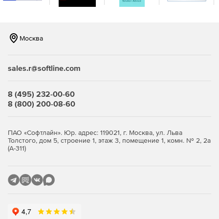
Более легкое соответствие нормативным
требованиям с помощью отчетности по принципу
«укажи и нажми».
Москва
Многолетнее хранение данных в соответствии с
основными правилами.
sales.r@softline.com
Возможность соотносить события из разных
источников в едином, целостном представлении.
8 (495) 232-00-60
8 (800) 200-08-60
Защита архивных данных журнала от взлома с
помощью проверенного криптографического
хеширования FIPS 140-2.
ПАО «Софтлайн». Юр. адрес: 119021, г. Москва, ул. Льва
Толстого, дом 5, строение 1, этаж 3, помещение 1, комн. № 2, 2а
(А-311)
FIPS 140-2 шифрование и проверка.
Просмотр данных в режиме реального времени;
статус и оповещения.