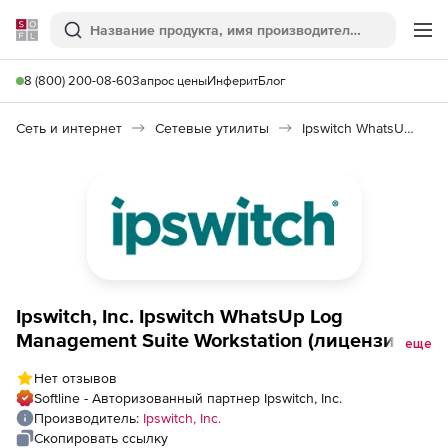
Softline
Поиск
Ме
8 (800) 200-08-60
Запрос цены
Инферит
Блог
Сеть и интернет
Сетевые утилиты
Ipswitch WhatsUp Log Management Suite
Ipswitch, Inc. Ipswitch WhatsUp Log
Management Suite Workstation (лицензия +
еще
техподдержка на 3 года),
Нет отзывов
Softline - Авторизованный партнер Ipswitch, Inc.
Производитель:
Ipswitch, Inc.
Скопировать ссылку