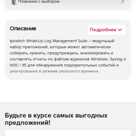
Поможем с выбором
Описание
Подробнее
Ipswitch WhatsUp Log Management Suite – модульный
набор приложений, которые может автоматически
собирать, хранить, предупреждать, анализировать и
составлять отчеты по файлам журналов Windows, Syslog и
W3C / IIS для обнаружения подозрительных событий и
реагирования в режиме реального времени.
Ipswitch WhatsUp Log Management Suite включает:
Event Archiver
:
автоматизированный сбор, очистка и
консолидация журналов. Отлично подходит для оказания
помощи в аудите и соблюдении нормативных
Будьте в курсе самых выгодных
требований.
предложений!
Event Alarm
: мониторинг файлов журнала и получение в
режиме реального времени уведомления о ключевых