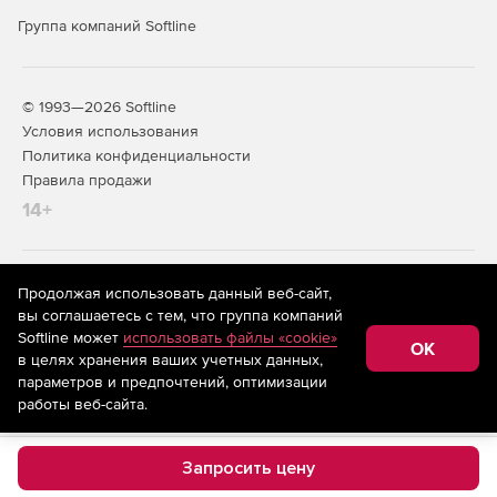
Группа компаний Softline
© 1993—2026 Softline
Условия использования
Политика конфиденциальности
Правила продажи
14+
На информационном ресурсе store.softline.ru применяются
Продолжая использовать данный веб-сайт,
рекомендательные технологии
(информационные технологии
вы соглашаетесь с тем, что группа компаний
предоставления информации на основе сбора,
Softline может
использовать файлы «cookie»
систематизации и анализа сведений, относящихся к
OK
в целях хранения ваших учетных данных,
предпочтениям пользователей сети «Интернет»,
находящихся на территории Российской Федерации)
параметров и предпочтений, оптимизации
работы веб-сайта.
Запросить цену