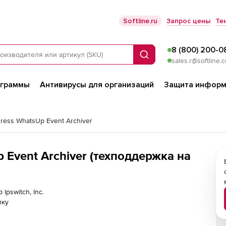
Softline.ru
Запрос цены
Те
8 (800) 200-0
Поиск
sales.r@softline.
ограммы
Антивирусы для организаций
Защита информ
ress WhatsUp Event Archiver
Up Event Archiver (техподдержка на
Ipswitch, Inc.
лку