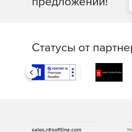
предложений!
Статусы от партн
Назад
sales.r@softline.com
Ка