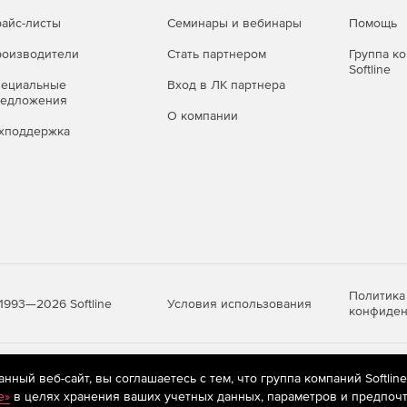
айс-листы
Семинары и вебинары
Помощь
оизводители
Стать партнером
Группа к
Softline
пециальные
Вход в ЛК партнера
редложения
О компании
хподдержка
Политика
Условия использования
1993—2026 Softline
конфиден
яются
рекомендательные технологии
(информационные технологии п
ный веб-сайт, вы соглашаетесь с тем, что группа компаний Softlin
предпочтениям пользователей сети «Интернет», находящихся на те
e»
в целях хранения ваших учетных данных, параметров и предпочт