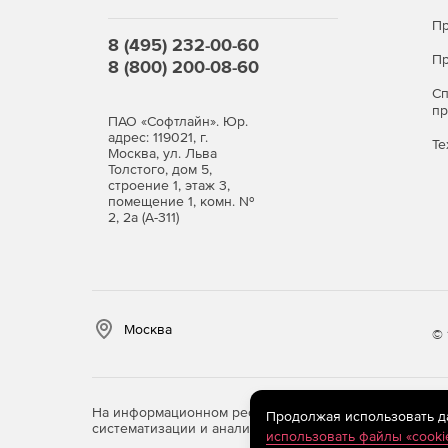
Пр
8 (495) 232-00-60
Пр
8 (800) 200-08-60
С
п
ПАО «Софтлайн». Юр.
адрес: 119021, г.
Те
Москва, ул. Льва
Толстого, дом 5,
строение 1, этаж 3,
помещение 1, комн. №
2, 2а (А-311)
Москва
© 
На информационном ресурсе store.softline.ru примен
Продолжая использовать дан
систематизации и анализа сведений, относящихся к 
использовать файлы «cooki