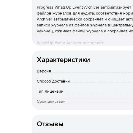
Progress WhatsUp Event Archiver автоматизирует
файлов журналов для аудита, соответствия нор
Archiver автоматически сохраняет и очищает ак
записи журнала из файлов журнала в центральную
наконец, сжимает файлы журнала и сохраняет и
WhatsUp Event Archiver позволяет:
Автоматизировать задачи по сбору файлов жу
Характеристики
Включить удаленный сбор файлов журналов 
Версия
Обеспечить целостность файла журнала и п
Способ доставки
криптографического хеширования.
Тип лицензии
Обеспечить автоматическое хранение, архи
Срок действия
мере необходимости.
Особенности доставки
Устранить проблемы управления, связанные
Отзывы
файлов журналов.