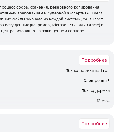
 процесс сбора, хранения, резервного копирования
мативным требованиям и судебной экспертизы. Event
тивные файлы журнала из каждой системы, считывает
 базу данных (например, Microsoft SQL или Oracle) и,
х централизованно на защищенном сервере.
рналов в системе и на устройствах.
Подробнее
по всей распределенной сети.
Техподдержка на 1 год
олную защиту от подделки с помощью
Электронный
Техподдержка
вирование и резервное копирование файлов журнала по
12 мес.
Срок доставки: 1-3 раб.дн. Softline.
 с обслуживанием больших и растущих баз данных
Подробнее