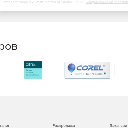
Этот сайт защищен SmartCaptcha от Yandex Cloud -
Уведомление об условия
еров
талог
Распродажа
Вакансии