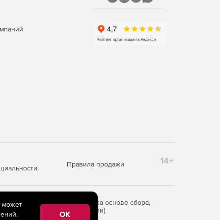
омпаний
14+
Правила продажи
циальности
редоставления информации на основе сбора,
e может
рритории Российской Федерации)
OK
ений,