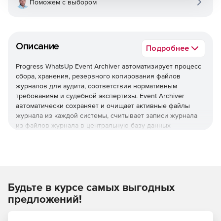
Поможем с выбором
Описание
Подробнее
Progress WhatsUp Event Archiver автоматизирует процесс
сбора, хранения, резервного копирования файлов
журналов для аудита, соответствия нормативным
требованиям и судебной экспертизы. Event Archiver
автоматически сохраняет и очищает активные файлы
журнала из каждой системы, считывает записи журнала
из файлов журнала в центральную базу данных
(например, Microsoft SQL или Oracle) и, наконец, сжимает
файлы журнала и сохраняет их централизованно на
защищенном сервере.
WhatsUp Event Archiver позволяет:
Будьте в курсе самых выгодных
Автоматизировать задачи по сбору файлов журналов
предложений!
в системе и на устройствах.