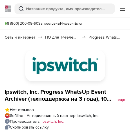
Softline
Поиск
Ме
8 (800) 200-08-60
Запрос цены
Инферит
Блог
Сеть и интернет
ПО для IP-телефонии
Progress WhatsUp Event Archiver
Ipswitch, Inc. Progress WhatsUp Event
Archiver (техподдержка на 3 года), 10
еще
Server/Syslog
Нет отзывов
Softline - Авторизованный партнер Ipswitch, Inc.
Производитель:
Ipswitch, Inc.
Скопировать ссылку