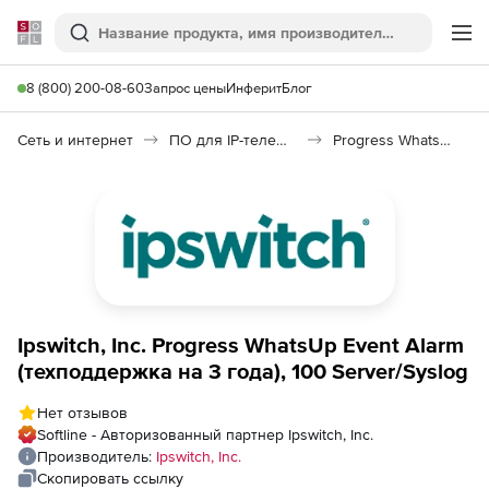
Softline
Поиск
Ме
8 (800) 200-08-60
Запрос цены
Инферит
Блог
Сеть и интернет
ПО для IP-телефонии
Progress WhatsUp Event Alarm
Ipswitch, Inc. Progress WhatsUp Event Alarm
(техподдержка на 3 года), 100 Server/Syslog
Нет отзывов
Softline - Авторизованный партнер Ipswitch, Inc.
Производитель:
Ipswitch, Inc.
Скопировать ссылку