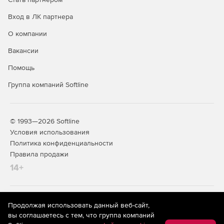
Вход в ЛК партнера
О компании
Вакансии
Помощь
Группа компаний Softline
© 1993—2026 Softline
Условия использования
Политика конфиденциальности
Правила продажи
14+
На информационном ресурсе store.softline.ru применяются
Продолжая использовать данный веб-сайт,
рекомендательные технологии
(информационные технологии
вы соглашаетесь с тем, что группа компаний
предоставления информации на основе сбора,