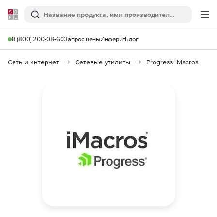
Softline
Поиск
Ме
8 (800) 200-08-60
Запрос цены
Инферит
Блог
Сеть и интернет
Сетевые утилиты
Progress iMacros