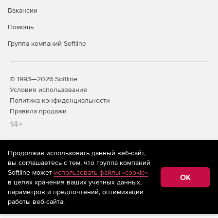
Вакансии
Помощь
Группа компаний Softline
© 1993—2026 Softline
Условия использования
Политика конфиденциальности
Правила продажи
14+
Продолжая использовать данный веб-сайт,
На информационном ресурсе store.softline.ru применяются
вы соглашаетесь с тем, что группа компаний
рекомендательные технологии
(информационные технологии
Softline может
использовать файлы «cookie»
предоставления информации на основе сбора,
OK
в целях хранения ваших учетных данных,
систематизации и анализа сведений, относящихся к
предпочтениям пользователей сети «Интернет»,
параметров и предпочтений, оптимизации
находящихся на территории Российской Федерации)
работы веб-сайта.