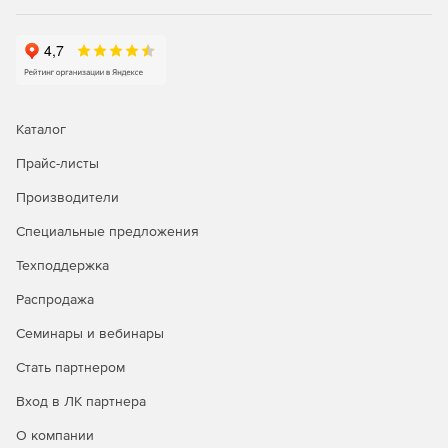
Мобильный доступ. MOVEit Mobile позволяет
мобильным сотрудникам надежно и продуктивно
участвовать в рабочих процессах бизнес-процессов
на основе файлов.
Каталог
Прайс-листы
Производители
Специальные предложения
Техподдержка
Распродажа
Семинары и вебинары
Стать партнером
Вход в ЛК партнера
О компании