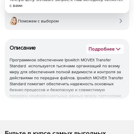
с вами
Поможем с выбором
Описание
Подробнее
Программное обеспечение Ipswitch MOVEit Transfer
Standard используется тысячами организаций по всему
миру для обеспечения полной видимости и контроля за
действиями по передаче файлов. Ipswitch MOVEit Transfer
Standard помогает обеспечить надежность основных
бизнес-процессов и безопасную и совместимую
передачу конфиденциальных данных между партнерами,
клиентами, пользователями и системами. Гибкая
архитектура MOVEit позволяет вам выбирать точные
возможности, соответствующие потребностям в
организации: MOVEit Transfer, MOVEit Automation, MOVEit
Cloud.
Основные преимущества Ipswitch MOVEit:
Будьте в курсе самых выгодных