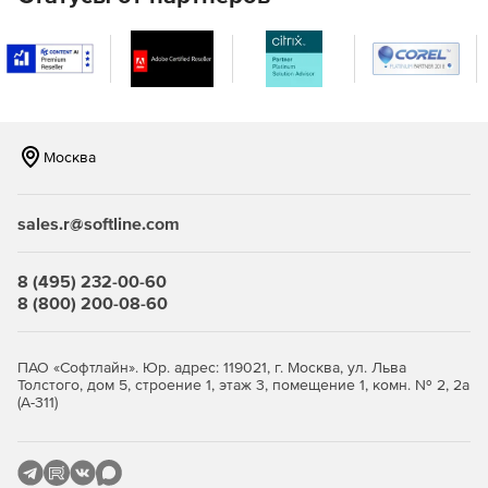
серверам, чтобы максимизировать доступность передачи
файлов.
Дополнительные возможности:
Электронная почта и веб-перевод. MOVEit Ad-Hoc
обеспечивает безопасную передачу файлов, легко
доступную из Microsoft Outlook или веб-браузера для
Москва
обеспечения передач конфиденциальных данных.
Опция multi-tenancy позволяет MOVEit Transfer
sales.r@softline.com
одновременно обслуживать несколько клиентских
организаций или «арендаторов» в домене или имени
пользователя.
8 (495) 232-00-60
8 (800) 200-08-60
Высокая доступность. MOVEit Transfer имеет гибкую
архитектуру, которая может быть развернута в одной
или нескольких системах для удовлетворения
ПАО «Софтлайн». Юр. адрес: 119021, г. Москва, ул. Льва
требований доступности, производительности или
Толстого, дом 5, строение 1, этаж 3, помещение 1, комн. № 2, 2а
масштабируемости.
(А-311)
API MOVEit предлагает сторонним программам доступ
к широкому спектру сервисов MOVEit Transfer и
MOVEit Cloud и административным возможностям.