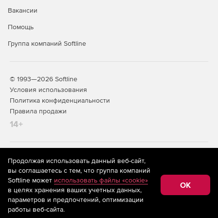
Вакансии
Помощь
Группа компаний Softline
© 1993—2026 Softline
Условия использования
Политика конфиденциальности
Правила продажи
14+
На информационном ресурсе store.softline.ru применяются
Продолжая использовать данный веб-сайт,
рекомендательные технологии
(информационные технологии
вы соглашаетесь с тем, что группа компаний
предоставления информации на основе сбора,
Softline может
использовать файлы «cookie»
систематизации и анализа сведений, относящихся к
OK
в целях хранения ваших учетных данных,
предпочтениям пользователей сети «Интернет»,
находящихся на территории Российской Федерации)
параметров и предпочтений, оптимизации
работы веб-сайта.