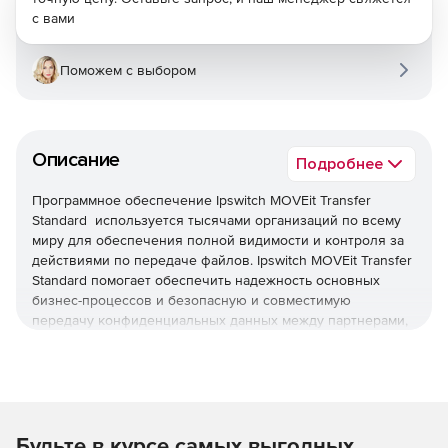
с вами
Поможем с выбором
Описание
Подробнее
Программное обеспечение Ipswitch MOVEit Transfer
Standard используется тысячами организаций по всему
миру для обеспечения полной видимости и контроля за
действиями по передаче файлов. Ipswitch MOVEit Transfer
Standard помогает обеспечить надежность основных
бизнес-процессов и безопасную и совместимую
передачу конфиденциальных данных между партнерами,
клиентами, пользователями и системами. Гибкая
архитектура MOVEit позволяет вам выбирать точные
возможности, соответствующие потребностям в
организации: MOVEit Transfer, MOVEit Automation, MOVEit
Cloud.
Основные преимущества Ipswitch MOVEit:
Будьте в курсе самых выгодных