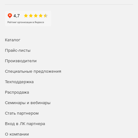
Мобильный доступ. MOVEit Mobile позволяет
мобильным сотрудникам надежно и продуктивно
участвовать в рабочих процессах бизнес-процессов
на основе файлов.
Каталог
Прайс-листы
Производители
Специальные предложения
Техподдержка
Распродажа
Семинары и вебинары
Стать партнером
Вход в ЛК партнера
О компании