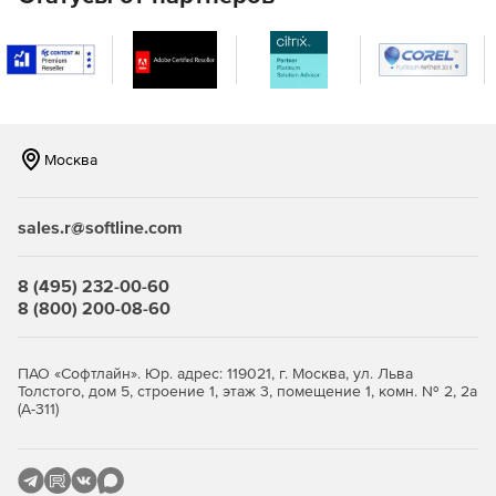
серверам, чтобы максимизировать доступность передачи
файлов.
Дополнительные возможности:
Электронная почта и веб-перевод. MOVEit Ad-Hoc
обеспечивает безопасную передачу файлов, легко
доступную из Microsoft Outlook или веб-браузера для
Москва
обеспечения передач конфиденциальных данных.
Опция multi-tenancy позволяет MOVEit Transfer
sales.r@softline.com
одновременно обслуживать несколько клиентских
организаций или «арендаторов» в домене или имени
пользователя.
8 (495) 232-00-60
8 (800) 200-08-60
Высокая доступность. MOVEit Transfer имеет гибкую
архитектуру, которая может быть развернута в одной
или нескольких системах для удовлетворения
ПАО «Софтлайн». Юр. адрес: 119021, г. Москва, ул. Льва
требований доступности, производительности или
Толстого, дом 5, строение 1, этаж 3, помещение 1, комн. № 2, 2а
масштабируемости.
(А-311)
API MOVEit предлагает сторонним программам доступ
к широкому спектру сервисов MOVEit Transfer и
MOVEit Cloud и административным возможностям.