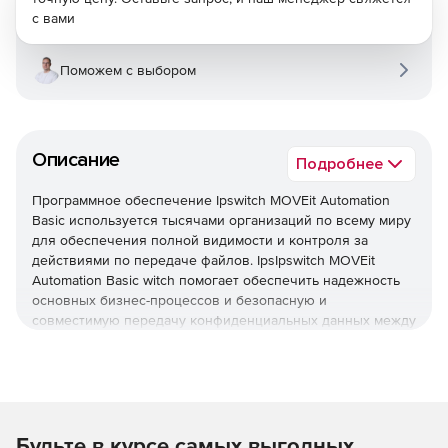
с вами
Поможем с выбором
Описание
Подробнее
Программное обеспечение Ipswitch MOVEit Automation
Basic используется тысячами организаций по всему миру
для обеспечения полной видимости и контроля за
действиями по передаче файлов. IpsIpswitch MOVEit
Automation Basic witch помогает обеспечить надежность
основных бизнес-процессов и безопасную и
совместимую передачу конфиденциальных данных между
партнерами, клиентами, пользователями и системами.
Гибкая архитектура MOVEit позволяет вам выбирать
точные возможности, соответствующие потребностям в
организации: MOVEit Transfer, MOVEit Automation, MOVEit
Cloud.
Основные преимущества Ipswitch MOVEit:
Будьте в курсе самых выгодных