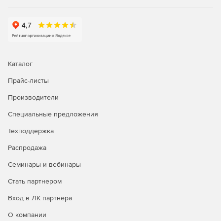
Мобильный доступ. MOVEit Mobile позволяет
мобильным сотрудникам надежно и продуктивно
участвовать в рабочих процессах бизнес-процессов
на основе файлов.
Каталог
Прайс-листы
Производители
Специальные предложения
Техподдержка
Распродажа
Семинары и вебинары
Стать партнером
Вход в ЛК партнера
О компании