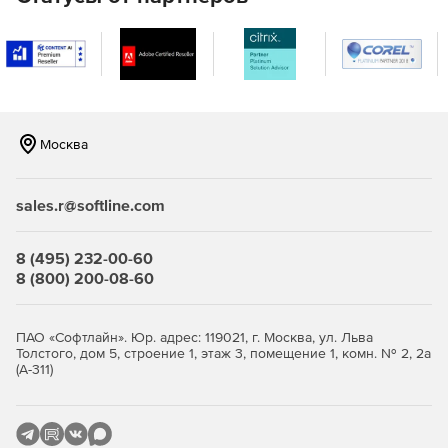
серверам, чтобы максимизировать доступность передачи
файлов.
Дополнительные возможности:
Электронная почта и веб-перевод. MOVEit Ad-Hoc
обеспечивает безопасную передачу файлов, легко
доступную из Microsoft Outlook или веб-браузера для
Москва
обеспечения передач конфиденциальных данных.
Опция multi-tenancy позволяет MOVEit Transfer
sales.r@softline.com
одновременно обслуживать несколько клиентских
организаций или «арендаторов» в домене или имени
пользователя.
8 (495) 232-00-60
8 (800) 200-08-60
Высокая доступность. MOVEit Transfer имеет гибкую
архитектуру, которая может быть развернута в одной
или нескольких системах для удовлетворения
ПАО «Софтлайн». Юр. адрес: 119021, г. Москва, ул. Льва
требований доступности, производительности или
Толстого, дом 5, строение 1, этаж 3, помещение 1, комн. № 2, 2а
масштабируемости.
(А-311)
API MOVEit предлагает сторонним программам доступ
к широкому спектру сервисов MOVEit Transfer и
MOVEit Cloud и административным возможностям.