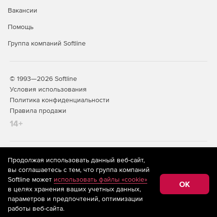
Вакансии
Помощь
Группа компаний Softline
© 1993—2026 Softline
Условия использования
Политика конфиденциальности
Правила продажи
14+
На информационном ресурсе store.softline.ru применяются
Продолжая использовать данный веб-сайт,
рекомендательные технологии
(информационные технологии
вы соглашаетесь с тем, что группа компаний
предоставления информации на основе сбора,
Softline может
использовать файлы «cookie»
систематизации и анализа сведений, относящихся к
OK
в целях хранения ваших учетных данных,
предпочтениям пользователей сети «Интернет»,
находящихся на территории Российской Федерации)
параметров и предпочтений, оптимизации
работы веб-сайта.