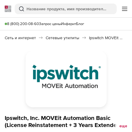
Softline
Поиск
Ме
8 (800) 200-08-60
Запрос цены
Инферит
Блог
Сеть и интернет
Сетевые утилиты
Ipswitch MOVEit Automation Basic
Ipswitch, Inc. MOVEit Automation Basic
(License Reinstatement + 3 Years Extended
еще