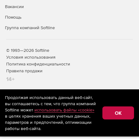
Вакансии
Помощь
Группа компаний Softline
© 1993—2026 Softline
Условия использования
Политика конфиденциальности
Правила продажи
14+
Продолжая использовать данный веб-сайт,
На информационном ресурсе store.softline.ru применяются
вы соглашаетесь с тем, что группа компаний
рекомендательные технологии
(информационные технологии
Softline может
использовать файлы «cookie»
предоставления информации на основе сбора,
OK
в целях хранения ваших учетных данных,
систематизации и анализа сведений, относящихся к
предпочтениям пользователей сети «Интернет»,
параметров и предпочтений, оптимизации
находящихся на территории Российской Федерации)
работы веб-сайта.