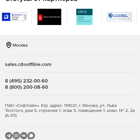
серверам, чтобы максимизировать доступность передачи
файлов.
Дополнительные возможности:
Электронная почта и веб-перевод. MOVEit Ad-Hoc
обеспечивает безопасную передачу файлов, легко
доступную из Microsoft Outlook или веб-браузера для
Москва
обеспечения передач конфиденциальных данных.
Опция multi-tenancy позволяет MOVEit Transfer
sales.r@softline.com
одновременно обслуживать несколько клиентских
организаций или «арендаторов» в домене или имени
пользователя.
8 (495) 232-00-60
8 (800) 200-08-60
Высокая доступность. MOVEit Transfer имеет гибкую
архитектуру, которая может быть развернута в одной
или нескольких системах для удовлетворения
ПАО «Софтлайн». Юр. адрес: 119021, г. Москва, ул. Льва
требований доступности, производительности или
Толстого, дом 5, строение 1, этаж 3, помещение 1, комн. № 2, 2а
масштабируемости.
(А-311)
API MOVEit предлагает сторонним программам доступ
к широкому спектру сервисов MOVEit Transfer и
MOVEit Cloud и административным возможностям.