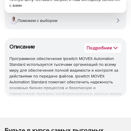
с вами
Поможем с выбором
Описание
Подробнее
Программное обеспечение Ipswitch MOVEit Automation
Standard используется тысячами организаций по всему
миру для обеспечения полной видимости и контроля за
действиями по передаче файлов. Ipswitch MOVEit
Automation Standard помогает обеспечить надежность
основных бизнес-процессов и безопасную и
совместимую передачу конфиденциальных данных между
партнерами, клиентами, пользователями и системами.
Гибкая архитектура MOVEit позволяет вам выбирать
точные возможности, соответствующие потребностям в
организации: MOVEit Transfer, MOVEit Automation, MOVEit
Cloud.
Основные преимущества Ipswitch MOVEit:
Будьте в курсе самых выгодных