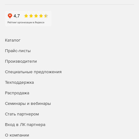
Мобильный доступ. MOVEit Mobile позволяет
мобильным сотрудникам надежно и продуктивно
участвовать в рабочих процессах бизнес-процессов
на основе файлов.
Каталог
Прайс-листы
Производители
Специальные предложения
Техподдержка
Распродажа
Семинары и вебинары
Стать партнером
Вход в ЛК партнера
О компании