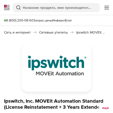
Softline
Поиск
Ме
8 (800) 200-08-60
Запрос цены
Инферит
Блог
Сеть и интернет
Сетевые утилиты
Ipswitch MOVEit Automation Standard
Ipswitch, Inc. MOVEit Automation Standard
(License Reinstatement + 3 Years Extended
еще