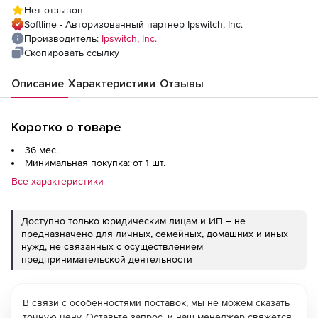
Support), 1 additional failover node - non-
Нет отзывов
production - Win
Softline - Авторизованный партнер Ipswitch, Inc.
Производитель:
Ipswitch, Inc.
Скопировать ссылку
Описание
Характеристики
Отзывы
Коротко о товаре
36 мес.
Минимальная покупка: от 1 шт.
Все характеристики
Доступно только юридическим лицам и ИП – не
предназначено для личных, семейных, домашних и иных
нужд, не связанных с осуществлением
предпринимательской деятельности
В связи с особенностями поставок, мы не можем сказать
точную цену. Оставьте запрос, и наш менеджер свяжется