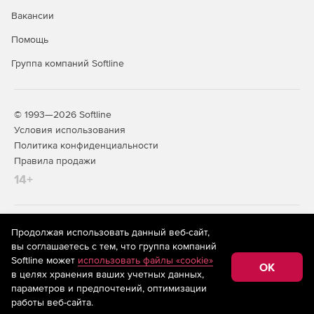
Вакансии
Помощь
Группа компаний Softline
© 1993—2026 Softline
Условия использования
Политика конфиденциальности
Правила продажи
14+
На информационном ресурсе store.softline.ru применяются
Продолжая использовать данный веб-сайт,
рекомендательные технологии
(информационные технологии
вы соглашаетесь с тем, что группа компаний
предоставления информации на основе сбора,
Softline может
использовать файлы «cookie»
систематизации и анализа сведений, относящихся к
OK
в целях хранения ваших учетных данных,
предпочтениям пользователей сети «Интернет»,
находящихся на территории Российской Федерации)
параметров и предпочтений, оптимизации
работы веб-сайта.