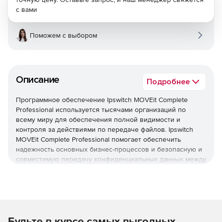
с вами
Поможем с выбором
Описание
Подробнее
Программное обеспечение Ipswitch MOVEit Complete
Professional используется тысячами организаций по
всему миру для обеспечения полной видимости и
контроля за действиями по передаче файлов. Ipswitch
MOVEit Complete Professional помогает обеспечить
надежность основных бизнес-процессов и безопасную и
совместимую передачу конфиденциальных данных между
партнерами, клиентами, пользователями и системами.
Гибкая архитектура MOVEit позволяет вам выбирать
точные возможности, соответствующие потребностям в
организации: MOVEit Transfer, MOVEit Automation, MOVEit
Cloud.
Основные преимущества Ipswitch MOVEit:
Будьте в курсе самых выгодных