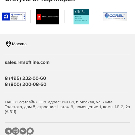
серверам, чтобы максимизировать доступность передачи
файлов.
Дополнительные возможности:
Электронная почта и веб-перевод. MOVEit Ad-Hoc
обеспечивает безопасную передачу файлов, легко
доступную из Microsoft Outlook или веб-браузера для
Москва
обеспечения передач конфиденциальных данных.
Опция multi-tenancy позволяет MOVEit Transfer
sales.r@softline.com
одновременно обслуживать несколько клиентских
организаций или «арендаторов» в домене или имени
пользователя.
8 (495) 232-00-60
8 (800) 200-08-60
Высокая доступность. MOVEit Transfer имеет гибкую
архитектуру, которая может быть развернута в одной
или нескольких системах для удовлетворения
ПАО «Софтлайн». Юр. адрес: 119021, г. Москва, ул. Льва
требований доступности, производительности или
Толстого, дом 5, строение 1, этаж 3, помещение 1, комн. № 2, 2а
масштабируемости.
(А-311)
API MOVEit предлагает сторонним программам доступ
к широкому спектру сервисов MOVEit Transfer и
MOVEit Cloud и административным возможностям.