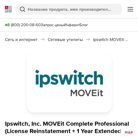
Softline
Поиск
Ме
8 (800) 200-08-60
Запрос цены
Инферит
Блог
Сеть и интернет
Сетевые утилиты
Ipswitch MOVEit Complete Professional
Ipswitch, Inc. MOVEit Complete Professional
(License Reinstatement + 1 Year Extended
еще