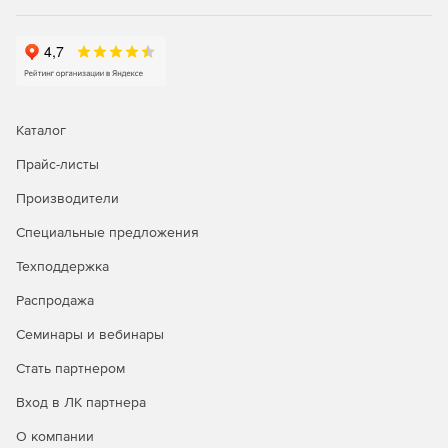
Мобильный доступ. MOVEit Mobile позволяет
мобильным сотрудникам надежно и продуктивно
участвовать в рабочих процессах бизнес-процессов
на основе файлов.
Каталог
Прайс-листы
Производители
Специальные предложения
Техподдержка
Распродажа
Семинары и вебинары
Стать партнером
Вход в ЛК партнера
О компании