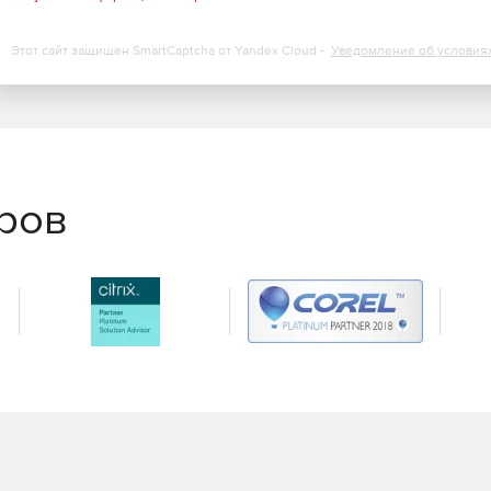
Этот сайт защищен SmartCaptcha от Yandex Cloud -
Уведомление об условия
еров