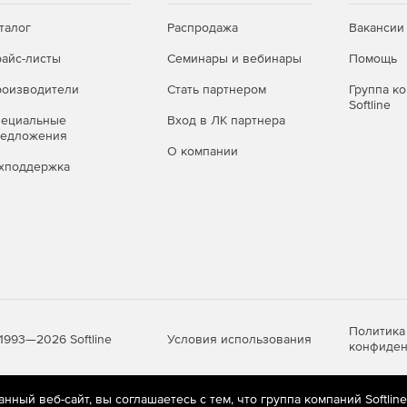
талог
Распродажа
Вакансии
айс-листы
Семинары и вебинары
Помощь
оизводители
Стать партнером
Группа к
Softline
пециальные
Вход в ЛК партнера
редложения
О компании
хподдержка
Политика
Условия использования
1993—2026 Softline
конфиден
ный веб-сайт, вы соглашаетесь с тем, что группа компаний Softlin