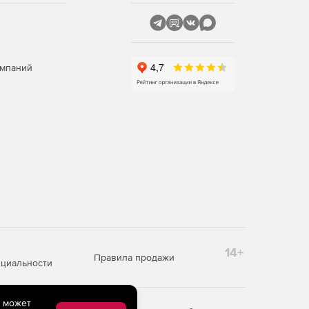
омпаний
14+
Правила продажи
циальности
e может