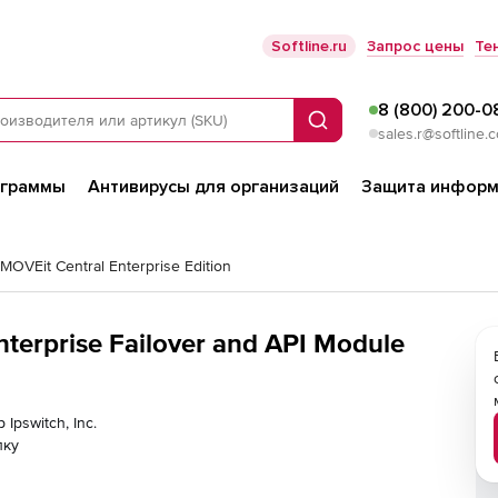
Softline.ru
Запрос цены
Те
8 (800) 200-0
Поиск
sales.r@softline.
ограммы
Антивирусы для организаций
Защита информ
 MOVEit Central Enterprise Edition
Enterprise Failover and API Module
Ipswitch, Inc.
лку