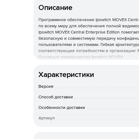
Описание
Программное обеспечение Ipswitch MOVEit Centra
по всему миру для обеспечения полной видимос
Ipswitch MOVEit Central Enterprise Edition помо
безопасную и совместимую передачу конфиденц
пользователями и системами. Гибкая архитектур
соответствующие потребностям в организации: MO
Основные преимущества Ipswitch MOVEit:
Безопасное взаимодействие с конечным пользова
внутренним и внешним конечным пользователям
Характеристики
альтернативы использованию электронной почт
Версия
Гибкое развертывание. Разные варианты, начина
облачными или гибридными облачными решени
Способ доставки
Прокси-шлюз DMZ. Ipswitch Gateway хранит кон
Особенности доставки
информации за брандмауэром.
Артикул
Отчеты о соответствии. Ipswitch Analytics упрощ
аудиту.