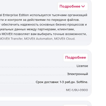
Подробнее
l Enterprise Edition используется тысячами организаций
ти и контроля за действиями по передаче файлов.
гает обеспечить надежность основных бизнес-процессов и
иальных данных между партнерами, клиентами,
а MOVEit позволяет вам выбирать точные возможности,
VEit Transfer, MOVEit Automation, MOVEit Cloud.
телем. Secure Folder Sharing предоставляет
 удобную возможность перетаскивания в качестве
Подробнее
ы или EFSS для конфиденциальных данных.
License
я от MFT-as-a-Service и заканчивая общедоступными
ями.
Электронный
фиденциальные данные, аутентификацию и доступ к
Срок доставки: 1-3 раб.дн. Softline.
MC-1J9U-0900
ает составление отчетов о соответствии и подготовке к