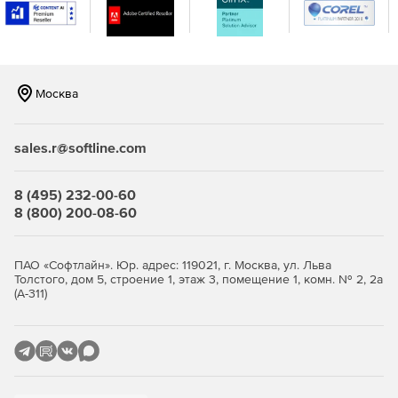
Комплексная система оповещения.
Любой сбой в
работе инфраструктуры сопровождается сообщением
о событии от Центра предупреждений WhatsUp Gold.
Это позволяет администраторам WhatsUp Gold иметь
Москва
полное представление об IT-инфраструктуре и
получить доступ к системе управления с единой
консоли.
sales.r@softline.com
Удаленный доступ.
Поддержка нескольких режимов
удаленной работы с базами данных для
8 (495) 232-00-60
восстановления файлов.
8 (800) 200-08-60
ПАО «Софтлайн». Юр. адрес: 119021, г. Москва, ул. Льва
Толстого, дом 5, строение 1, этаж 3, помещение 1, комн. № 2, 2а
9 благородных истин сетей, серверов и мониторинга
(А-311)
приложений (pdf)