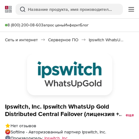
Softline
Поиск
Ме
8 (800) 200-08-60
Запрос цены
Инферит
Блог
Сеть и интернет
Серверное ПО
Ipswitch WhatsUp Gold Distributed
Ipswitch, Inc. Ipswitch WhatsUp Gold
Distributed Central Failover (лицензия +
еще
техподдержка на 3 года), 100 New Devices
Нет отзывов
Softline - Авторизованный партнер Ipswitch, Inc.
Производитель:
Ipswitch, Inc.