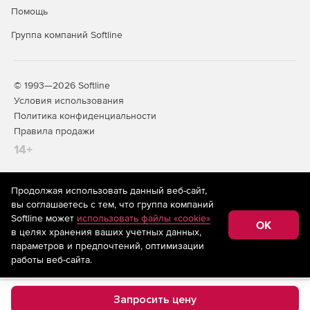
Помощь
Группа компаний Softline
© 1993—2026 Softline
Условия использования
Политика конфиденциальности
Правила продажи
14+
Продолжая использовать данный веб-сайт,
На информационном ресурсе store.softline.ru применяются
вы соглашаетесь с тем, что группа компаний
рекомендательные технологии
(информационные технологии
Softline может
использовать файлы «cookie»
предоставления информации на основе сбора,
OK
в целях хранения ваших учетных данных,
систематизации и анализа сведений, относящихся к
предпочтениям пользователей сети «Интернет»,
параметров и предпочтений, оптимизации
находящихся на территории Российской Федерации)
работы веб-сайта.
Запросить цену