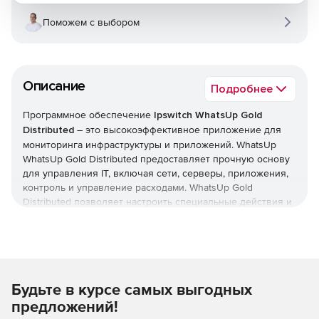
Поможем с выбором
Описание
Подробнее
Программное обеспечение
Ipswitch WhatsUp Gold
Distributed
– это высокоэффективное приложение для
мониторинга инфраструктуры и приложений. WhatsUp
WhatsUp Gold Distributed предоставляет прочную основу
для управления IT, включая сети, серверы, приложения,
контроль и управление расходами. WhatsUp Gold
Distributed позволяет настроить специальные действия и
условия, которые помогут предотвратить сбои системы. С
продуктом WhatsUp Gold Distributed легко управлять
процессом восстановления системы после сбоя: есть
возможность удаленного доступа из любого места и
автоматического восстановления после сбоя системы.
Будьте в курсе самых выгодных
WhatsUp Gold Distributed позволяет получать оповещения
о действиях в результате сбоя системы для управления
предложений!
операциями из единой консоли.