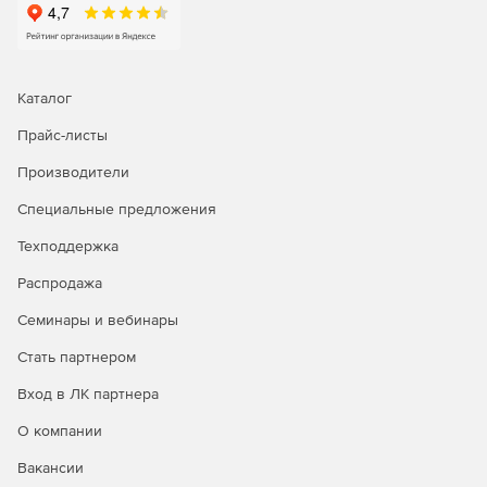
10 советов по мониторингу для приложений и среды
Microsoft (pdf)
Каталог
Прайс-листы
Производители
WhatsUp Gold: Устранение сложностей управления вашей
IT-средой (pdf).
Специальные предложения
Техподдержка
Работает ли на вас программное обеспечение для
управления сетью? (pdf).
Распродажа
Семинары и вебинары
Стать партнером
Вход в ЛК партнера
О компании
Вакансии