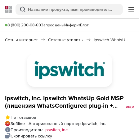
Softline
Поиск
Ме
8 (800) 200-08-60
Запрос цены
Инферит
Блог
Сеть и интернет
Сетевые утилиты
Ipswitch WhatsUp Gold MSP
Ipswitch, Inc. Ipswitch WhatsUp Gold MSP
(лицензия WhatsConfigured plug-in +
еще
техподдержка на 1 год), 1000 New Devices
Нет отзывов
with 3 Month Subscription
Softline - Авторизованный партнер Ipswitch, Inc.
Производитель:
Ipswitch, Inc.
Скопировать ссылку