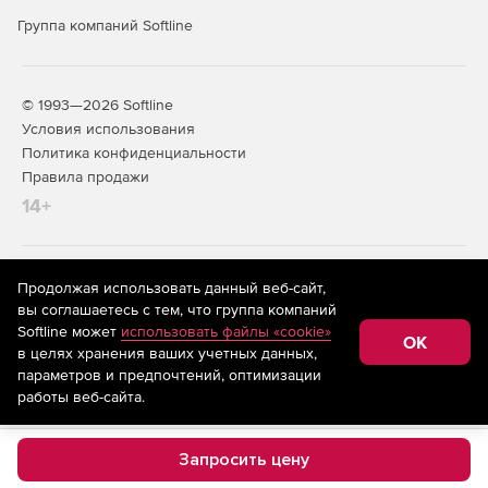
Группа компаний Softline
© 1993—2026 Softline
Условия использования
Политика конфиденциальности
Правила продажи
14+
На информационном ресурсе store.softline.ru применяются
Продолжая использовать данный веб-сайт,
рекомендательные технологии
(информационные технологии
вы соглашаетесь с тем, что группа компаний
предоставления информации на основе сбора,
Softline может
использовать файлы «cookie»
систематизации и анализа сведений, относящихся к
OK
в целях хранения ваших учетных данных,
предпочтениям пользователей сети «Интернет»,
находящихся на территории Российской Федерации)
параметров и предпочтений, оптимизации
работы веб-сайта.
Запросить цену