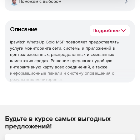
Поможем с выбором
Описание
Подробнее
Ipswitch WhatsUp Gold MSP позволяет предоставлять
услуги мониторинга сети, системы и приложений в
централизованных, распределенных и смешанных
клиентских средах. Решение предлагает удобную
интерактивную карту всех соединений, а также
информационные панели и систему оповещения о
результатах мониторинга.
Упреждающий мониторинг всей сетевой
инфраструктуры
WhatsUp Gold позволяет контролировать любой набор
Будьте в курсе самых выгодных
сетей, серверов, устройств хранения, виртуальных
машин, приложений, потоков трафика и конфигураций в
предложений!
средах Windows, Linux и Java с помощью одного и того же
простого в использовании интерфейса. Мониторинг как