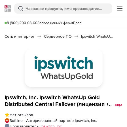
Softline
Поиск
Ме
8 (800) 200-08-60
Запрос цены
Инферит
Блог
Сеть и интернет
Серверное ПО
Ipswitch WhatsUp Gold Distributed
Ipswitch, Inc. Ipswitch WhatsUp Gold
Distributed Central Failover (лицензия +
еще
техподдержка на 1 год), 750 New Devices
Нет отзывов
Softline - Авторизованный партнер Ipswitch, Inc.
Производитель:
Ipswitch, Inc.