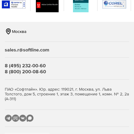
Комплексная система оповещения.
Любой сбой в
работе инфраструктуры сопровождается сообщением
о событии от Центра предупреждений WhatsUp Gold.
Это позволяет администраторам WhatsUp Gold иметь
Москва
полное представление об IT-инфраструктуре и
получить доступ к системе управления с единой
консоли.
sales.r@softline.com
Удаленный доступ.
Поддержка нескольких режимов
удаленной работы с базами данных для
8 (495) 232-00-60
восстановления файлов.
8 (800) 200-08-60
ПАО «Софтлайн». Юр. адрес: 119021, г. Москва, ул. Льва
Толстого, дом 5, строение 1, этаж 3, помещение 1, комн. № 2, 2а
9 благородных истин сетей, серверов и мониторинга
(А-311)
приложений (pdf)