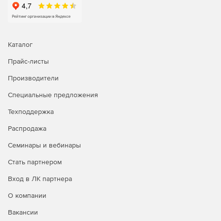
10 советов по мониторингу для приложений и среды
Microsoft (pdf)
Каталог
Прайс-листы
Производители
WhatsUp Gold: Устранение сложностей управления вашей
IT-средой (pdf).
Специальные предложения
Техподдержка
Работает ли на вас программное обеспечение для
управления сетью? (pdf).
Распродажа
Семинары и вебинары
Стать партнером
Вход в ЛК партнера
О компании
Вакансии