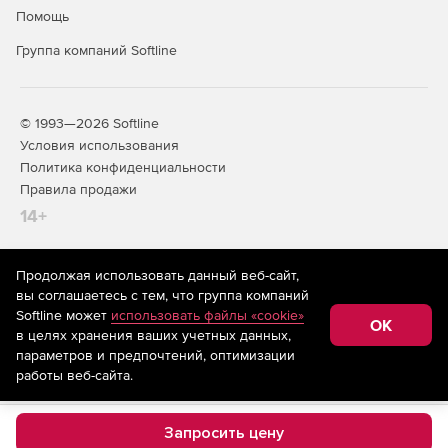
Помощь
Группа компаний Softline
© 1993—2026 Softline
Условия использования
Политика конфиденциальности
Правила продажи
14+
Продолжая использовать данный веб-сайт,
На информационном ресурсе store.softline.ru применяются
вы соглашаетесь с тем, что группа компаний
рекомендательные технологии
(информационные технологии
Softline может
использовать файлы «cookie»
предоставления информации на основе сбора,
OK
в целях хранения ваших учетных данных,
систематизации и анализа сведений, относящихся к
предпочтениям пользователей сети «Интернет»,
параметров и предпочтений, оптимизации
находящихся на территории Российской Федерации)
работы веб-сайта.
Запросить цену