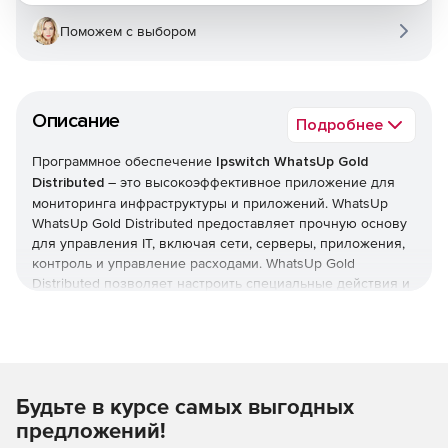
Поможем с выбором
Описание
Подробнее
Программное обеспечение
Ipswitch WhatsUp Gold
Distributed
– это высокоэффективное приложение для
мониторинга инфраструктуры и приложений. WhatsUp
WhatsUp Gold Distributed предоставляет прочную основу
для управления IT, включая сети, серверы, приложения,
контроль и управление расходами. WhatsUp Gold
Distributed позволяет настроить специальные действия и
условия, которые помогут предотвратить сбои системы. С
продуктом WhatsUp Gold Distributed легко управлять
процессом восстановления системы после сбоя: есть
возможность удаленного доступа из любого места и
автоматического восстановления после сбоя системы.
Будьте в курсе самых выгодных
WhatsUp Gold Distributed позволяет получать оповещения
о действиях в результате сбоя системы для управления
предложений!
операциями из единой консоли.