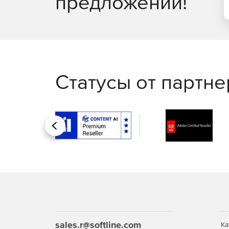
предложений!
Статусы от партн
Назад
sales.r@softline.com
Ка