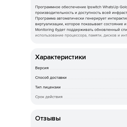
Программное обеспечение Ipswitch WhatsUp Gold 
производительность и доступность всей инфраст
Программа автоматически генерирует интеракти
виртуализации, которое показывает состояние и 
Monitoring будет поддерживать обновленный спис
использование процессора, памяти, дисков и ин
Карта виртуальной среды
Характеристики
Автоматически генерируются динамические кар
мыши можно провести детализацию для просмот
Версия
ресурса на карте.
Способ доставки
Мониторинг виртуальной производительности
Тип лицензии
Отслеживание производительности и потреблени
Срок действия
использование ЦП, памяти, дисков и интерфейсо
Особенности доставки
Осмысленные проактивные оповещения
Отзывы
Генерация оповещений на основе пороговых зна
файлов журналов на ЦП, памяти, диске и испол