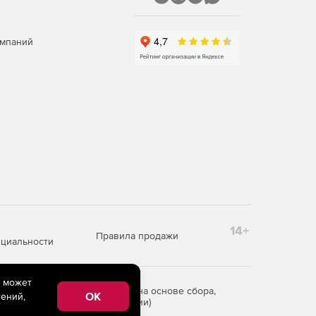
омпаний
14+
Правила продажи
циальности
e может
редоставления информации на основе сбора,
OK
ений,
рритории Российской Федерации)