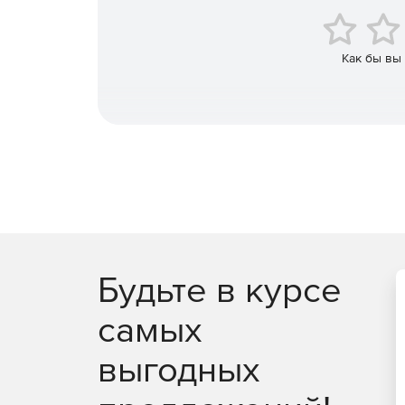
событиях, включая состояние виртуальной маши
оповещения, генерирующие журнал событий.
Как бы вы
Отчеты
Готовые отчеты включают в себя отчеты о вирту
процессорах виртуальных машин, памяти, дисках
Будьте в курсе
самых
выгодных