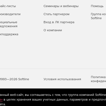
айс-листы
Семинары и вебинары
Помощь
оизводители
Стать партнером
Группа к
Softline
пециальные
Вход в ЛК партнера
редложения
О компании
хподдержка
Политика
Условия использования
1993—2026 Softline
конфиден
ный веб-сайт, вы соглашаетесь с тем, что группа компаний Softlin
яются
рекомендательные технологии
(информационные технологии п
e»
в целях хранения ваших учетных данных, параметров и предпочт
предпочтениям пользователей сети «Интернет», находящихся на те
йта.