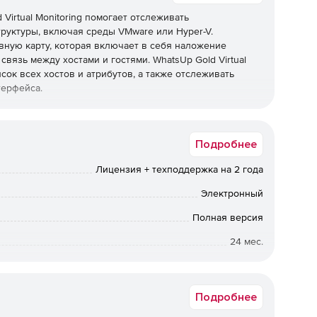
Virtual Monitoring помогает отслеживать
руктуры, включая среды VMware или Hyper-V.
вную карту, которая включает в себя наложение
связь между хостами и гостями. WhatsUp Gold Virtual
ок всех хостов и атрибутов, а также отслеживать
терфейса.
Подробнее
ты инфраструктуры Hyper-V и VMware. Одним щелчком
ра данных о производительности любого виртуального
Лицензия + техподдержка на 2 года
Электронный
Полная версия
я ресурсов хостами и гостями, включая
24 мес.
в, а также доступность и производительность серверов.
Срок доставки: 1-3 раб.дн. Softline.
Подробнее
чений посредством электронной почты, SMS, Slack или
ьзовании интерфейса на виртуальных машинах и