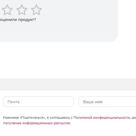
ны, связанные с безопасностью события и любые
 оценили продукт?
альных хостах, атрибутах виртуальных серверов и
 и использовании интерфейса.
Нажимая «Подписаться», я соглашаюсь с
Политикой конфиденциальности
, д
получение информационных рассылок
.