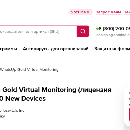
Softline.ru
Запрос цены
Те
8 (800) 200-0
Поиск
sales.r@softline.
ограммы
Антивирусы для организаций
Защита информ
 WhatsUp Gold Virtual Monitoring
p Gold Virtual Monitoring (лицензия
00 New Devices
Ipswitch, Inc.
лку