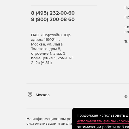
Пр
8 (495) 232-00-60
Пр
8 (800) 200-08-60
С
п
ПАО «Софтлайн». Юр.
адрес: 119021, г.
Те
Москва, ул. Льва
Толстого, дом 5,
строение 1, этаж 3,
помещение 1, комн. №
2, 2а (А-311)
Москва
© 
Продолжая использовать дан
На информационном ресурсе store.softline.ru примен
использовать файлы «cooki
систематизации и анализа сведений, относящихся к 
оптимизации работы веб-са