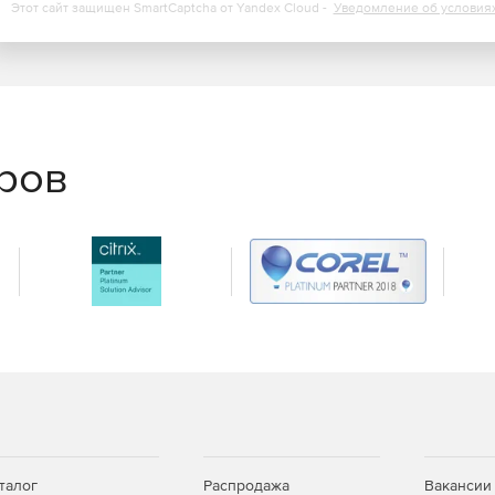
Этот сайт защищен SmartCaptcha от Yandex Cloud -
Уведомление об условия
еров
талог
Распродажа
Вакансии