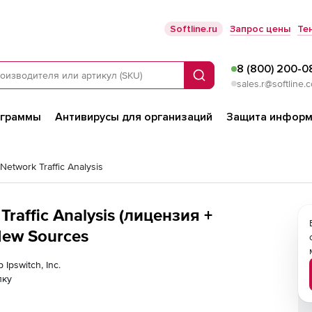
Softline.ru
Запрос цены
Те
8 (800) 200-0
Поиск
sales.r@softline.
ограммы
Антивирусы для организаций
Защита информ
 Network Traffic Analysis
 Traffic Analysis (лицензия +
New Sources
Ipswitch, Inc.
лку