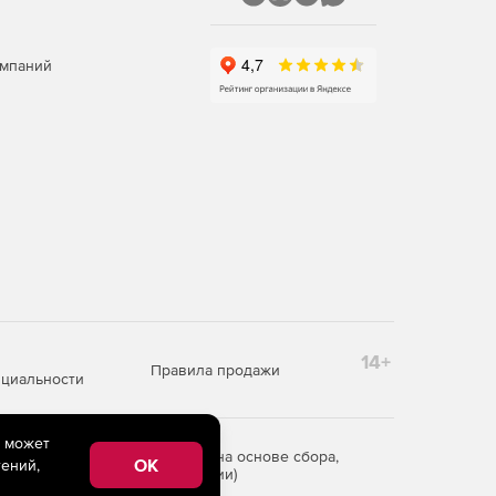
омпаний
14+
Правила продажи
циальности
e может
редоставления информации на основе сбора,
OK
ений,
рритории Российской Федерации)