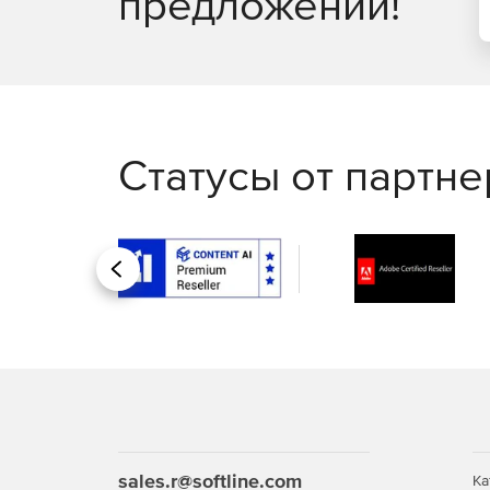
предложений!
Статусы от партн
Назад
sales.r@softline.com
Ка