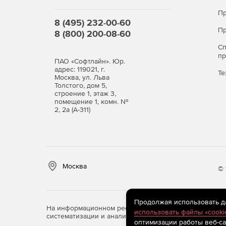
Пр
8 (495) 232-00-60
Пр
8 (800) 200-08-60
С
п
ПАО «Софтлайн». Юр.
адрес: 119021, г.
Те
Москва, ул. Льва
Толстого, дом 5,
строение 1, этаж 3,
помещение 1, комн. №
2, 2а (А-311)
Москва
© 
Продолжая использовать дан
На информационном ресурсе store.softline.ru примен
использовать файлы «cooki
систематизации и анализа сведений, относящихся к 
оптимизации работы веб-са