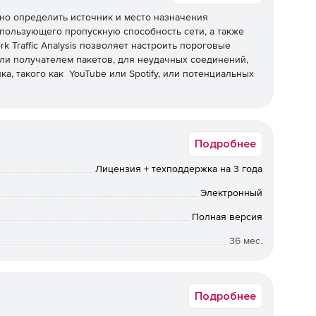
ально определить источник и место назначения
спользующего пропускную способность сети, а также
k Traffic Analysis позволяет настроить пороговые
и получателем пакетов, для неудачных соединений,
а, такого как YouTube или Spotify, или потенциальных
Подробнее
Лицензия + техподдержка на 3 года
Электронный
Полная версия
36 мес.
Срок доставки: 1-3 раб.дн. Softline.
Подробнее