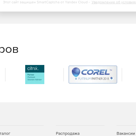
Этот сайт защищен SmartCaptcha от Yandex Cloud -
Уведомление об условия
еров
талог
Распродажа
Вакансии