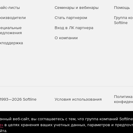
айс-листы
Семинары и вебинары
Помощь
оизводители
Стать партнером
Группа к
Softline
пециальные
Вход в ЛК партнера
редложения
О компании
хподдержка
Политика
Условия использования
1993—2026 Softline
конфиден
ный веб-сайт, вы соглашаетесь с тем, что группа компаний Softlin
яются
рекомендательные технологии
(информационные технологии п
e»
в целях хранения ваших учетных данных, параметров и предпочт
предпочтениям пользователей сети «Интернет», находящихся на те
йта.