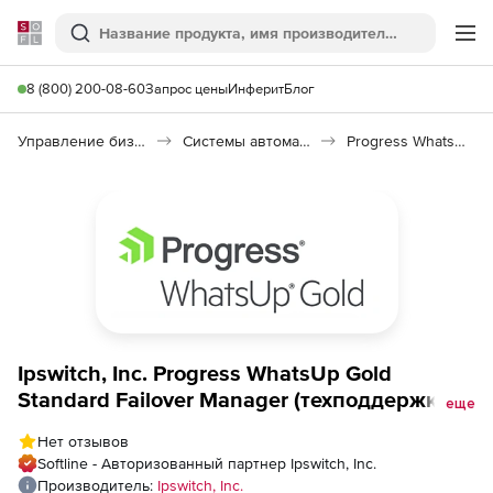
Softline
Поиск
Ме
8 (800) 200-08-60
Запрос цены
Инферит
Блог
Управление бизнесом, CRM/ERP
Системы автоматизации
Progress WhatsUp Gold Standard
Ipswitch, Inc. Progress WhatsUp Gold
Standard Failover Manager (техподдержка
еще
на 2 года), 1000 Service Agreement
Нет отзывов
Softline - Авторизованный партнер Ipswitch, Inc.
Производитель:
Ipswitch, Inc.