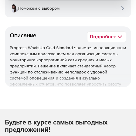
Поможем с выбором
Описание
Подробнее
Progress WhatsUp Gold Standard является инновационным
комплексным приложением для организации системы
мониторинга корпоративной сети средних и малых
предприятий. Решение включает стандартный набор
функций по отслеживанию неполадок с удобной
системой оповещения и создания визуально
оформленных отчетов, что позволяет упростить работу
системных администраторов, предоставления им
возможности организовать мониторинг с
централизованного рабочего места. Кроме того, Progress
WhatsUp Gold Standard снижает затраты на содержание
ИТ-инфраструктуры.
Будьте в курсе самых выгодных
Автоматическое обнаружение и картография
предложений!