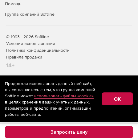
Помощь
Группа компаний Softline
© 1993—2026 Softline
Условия использования
Политика конфиденциальности
Правила продажи
14+
Продолжая использовать данный веб-сайт,
На информационном ресурсе store.softline.ru применяются
вы соглашаетесь с тем, что группа компаний
рекомендательные технологии
(информационные технологии
Softline может
использовать файлы «cookie»
предоставления информации на основе сбора,
OK
в целях хранения ваших учетных данных,
систематизации и анализа сведений, относящихся к
предпочтениям пользователей сети «Интернет»,
параметров и предпочтений, оптимизации
находящихся на территории Российской Федерации)
работы веб-сайта.
Запросить цену