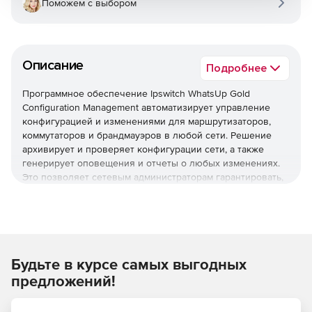
Поможем с выбором
Описание
Подробнее
Программное обеспечение Ipswitch WhatsUp Gold
Configuration Management автоматизирует управление
конфигурацией и изменениями для маршрутизаторов,
коммутаторов и брандмауэров в любой сети. Решение
архивирует и проверяет конфигурации сети, а также
генерирует оповещения и отчеты о любых изменениях.
Это позволяет сетевым администраторам гарантировать,
что все устройства работают с авторизованными
конфигурациями, а также защищать сеть, соответствовать
нормативным стандартам и сокращать время и затраты,
связанные с выполнением ручных и повторяющихся
задач по настройке и управлению изменениями.
Будьте в курсе самых выгодных
Архивация и восстановление конфигурации сети
предложений!
Функция управления конфигурацией WhatsUp Gold