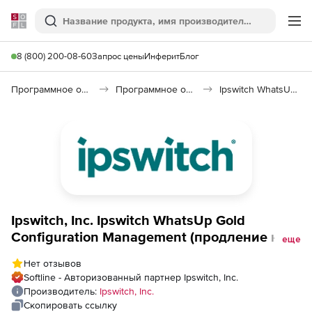
Softline
Поиск
Ме
8 (800) 200-08-60
Запрос цены
Инферит
Блог
Программное обеспечение для работы с файлами и дисками
Программное обеспечение для резервного копирования
Ipswitch WhatsUp Gold Configuration Management
Ipswitch, Inc. Ipswitch WhatsUp Gold
Configuration Management (продление на 1
еще
год), 750 Devices
Нет отзывов
Softline - Авторизованный партнер Ipswitch, Inc.
Производитель:
Ipswitch, Inc.
Скопировать ссылку