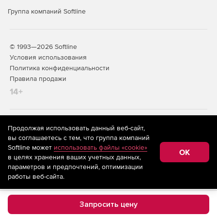
Группа компаний Softline
© 1993—2026 Softline
Условия использования
Политика конфиденциальности
Правила продажи
14+
На информационном ресурсе store.softline.ru применяются
Продолжая использовать данный веб-сайт,
рекомендательные технологии
(информационные технологии
вы соглашаетесь с тем, что группа компаний
предоставления информации на основе сбора,
Softline может
использовать файлы «cookie»
систематизации и анализа сведений, относящихся к
OK
в целях хранения ваших учетных данных,
предпочтениям пользователей сети «Интернет»,
находящихся на территории Российской Федерации)
параметров и предпочтений, оптимизации
работы веб-сайта.
Запросить цену