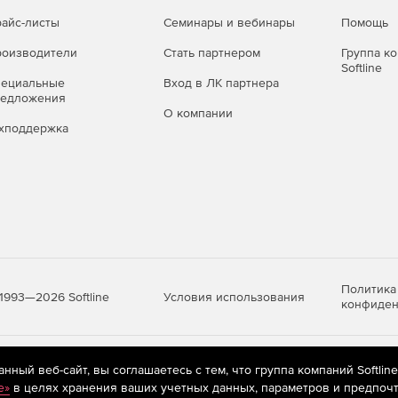
айс-листы
Семинары и вебинары
Помощь
оизводители
Стать партнером
Группа к
Softline
пециальные
Вход в ЛК партнера
редложения
О компании
хподдержка
Политика
Условия использования
1993—2026 Softline
конфиден
яются
рекомендательные технологии
(информационные технологии п
ный веб-сайт, вы соглашаетесь с тем, что группа компаний Softlin
предпочтениям пользователей сети «Интернет», находящихся на те
e»
в целях хранения ваших учетных данных, параметров и предпочт