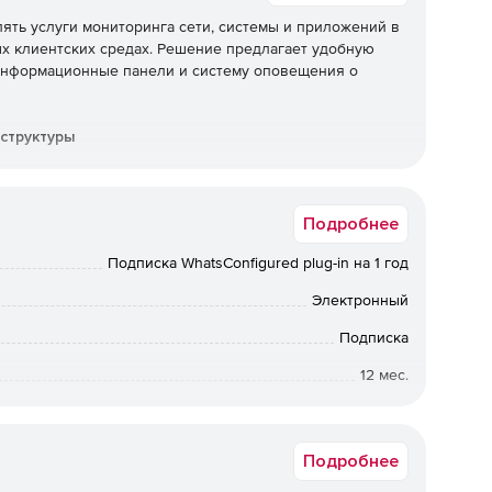
лять услуги мониторинга сети, системы и приложений в
х клиентских средах. Решение предлагает удобную
 информационные панели и систему оповещения о
структуры
абор сетей, серверов, устройств хранения,
 и конфигураций в средах Windows, Linux и Java с
Подробнее
ании интерфейса. Мониторинг как локальных, так и
льная интерактивная карта быстро показывает сеть
Подписка WhatsConfigured plug-in на 1 год
язано.
Электронный
уитивно понятных карт и панелей мониторинга
Подписка
позволяя запускать задачи управления
12 мес.
ючение между физическими, виртуальными,
ется простое, интуитивно понятное устранение
Срок доставки: 1-3 раб.дн. Softline.
Подробнее