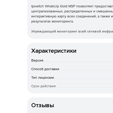
Ipswitch WhatsUp Gold MSP позволяет предостав
централизованных, распределенных и смешанны
интерактивную карту всех соединений, а также
результатах мониторинга.
Упреждающий мониторинг всей сетевой инфра
WhatsUp Gold позволяет контролировать любой н
виртуальных машин, приложений, потоков трафика
Характеристики
помощью одного и того же простого в использов
облачных развертываний с одной консоли. Уника
Версия
клиента, предоставляя контекст того, как все св
Способ доставки
Быстрое устранение неполадок с помощью инт
Тип лицензии
WhatsUp Gold оптимизирует рабочие процессы, 
Срок действия
непосредственно с карты сети. Простое перекл
беспроводными компонентами. Результатом явля
Особенности доставки
неполадок.
Отзывы