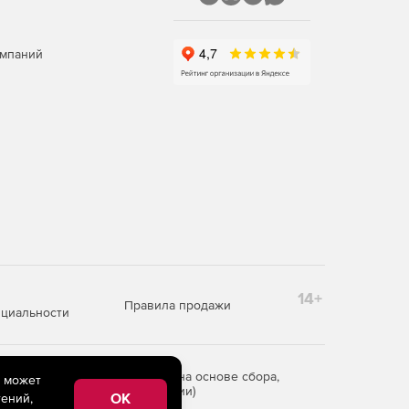
омпаний
14+
Правила продажи
циальности
редоставления информации на основе сбора,
e может
рритории Российской Федерации)
OK
ений,