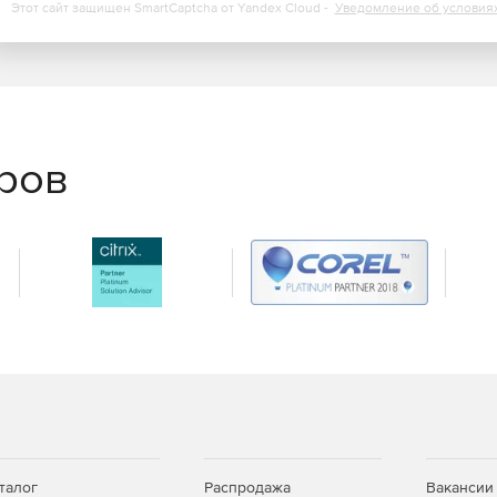
Этот сайт защищен SmartCaptcha от Yandex Cloud -
Уведомление об условия
еров
талог
Распродажа
Вакансии