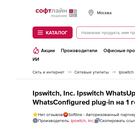
Softline
Москва
КАТАЛОГ
Акции
Производители
Офисные пр
ИИ
Сеть и интернет
Сетевые утилиты
Ipswitc
Ipswitch, Inc. Ipswitch Whats
WhatsConfigured plug-in на 1 г
Agreement with 1 Month Servic
Нет отзывов
Softline - Авторизованный партнер 
Производитель:
Ipswitch, Inc.
Скопировать ссы