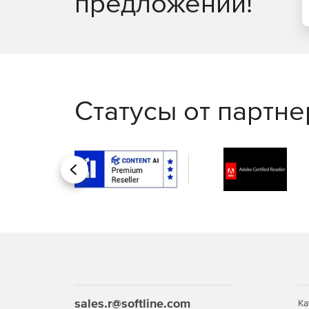
предложений!
Статусы от партн
Назад
sales.r@softline.com
Ка