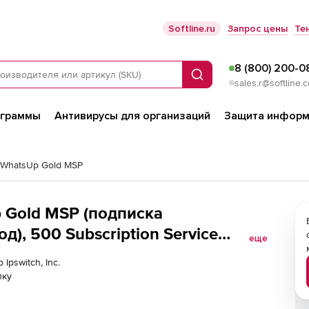
Softline.ru
Запрос цены
Те
8 (800) 200-0
Поиск
sales.r@softline.
ограммы
Антивирусы для организаций
Защита информ
h WhatsUp Gold MSP
Up Gold MSP (подписка
од), 500 Subscription Service
еще
e
Ipswitch, Inc.
лку