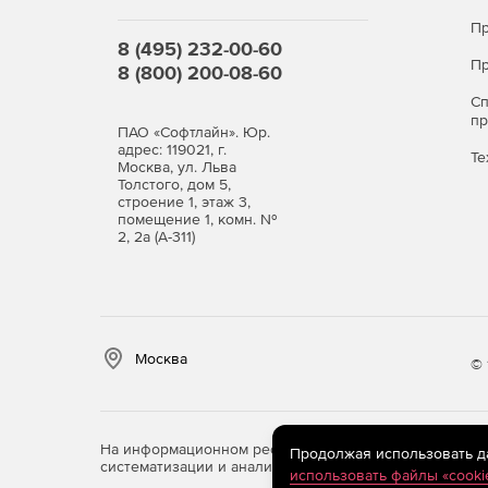
Пр
8 (495) 232-00-60
Пр
8 (800) 200-08-60
С
п
ПАО «Софтлайн». Юр.
адрес: 119021, г.
Те
Москва, ул. Льва
Толстого, дом 5,
строение 1, этаж 3,
помещение 1, комн. №
2, 2а (А-311)
Москва
© 
На информационном ресурсе store.softline.ru примен
Продолжая использовать дан
систематизации и анализа сведений, относящихся к 
использовать файлы «cooki