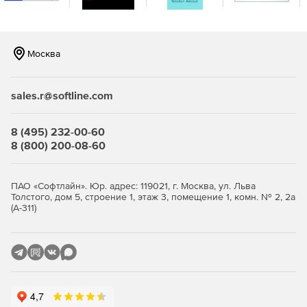
своей базы данных конфигурации. Сканирование может
быть запланировано на автоматическое выполнение,
чтобы сократить интервал между моментом внесения
изменений и выдачей предупреждения. Кроме того,
Москва
WhatsUp Gold также может оповещать об изменениях
конфигурации, используя ловушки SNMP. Оповещения
интегрированы в WhatsUp Gold Alert Center.
sales.r@softline.com
Аудит и отчетность
8 (495) 232-00-60
Для управления конфигурацией можно запланировать
8 (800) 200-08-60
регулярные проверки сетевых устройств для
подтверждения соответствия архивным конфигурациям.
С WhatsUp Gold Configuration Management сетевые
ПАО «Софтлайн». Юр. адрес: 119021, г. Москва, ул. Льва
администраторы могут автоматизировать управление
Толстого, дом 5, строение 1, этаж 3, помещение 1, комн. № 2, 2а
конфигурацией и изменениями, чтобы исключить общие
(А-311)
и повторяющиеся задачи конфигурации, обеспечить
выполнение сетей авторизованными конфигурациями,
защитить сеть и соответствовать нормативным
стандартам.