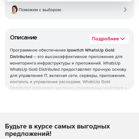
Поможем с выбором
Описание
Подробнее
Программное обеспечение
Ipswitch WhatsUp Gold
Distributed
– это высокоэффективное приложение для
мониторинга инфраструктуры и приложений. WhatsUp
WhatsUp Gold Distributed предоставляет прочную основу
для управления IT, включая сети, серверы, приложения,
контроль и управление расходами. WhatsUp Gold
Distributed позволяет настроить специальные действия и
условия, которые помогут предотвратить сбои системы. С
продуктом WhatsUp Gold Distributed легко управлять
процессом восстановления системы после сбоя: есть
возможность удаленного доступа из любого места и
автоматического восстановления после сбоя системы.
Будьте в курсе самых выгодных
WhatsUp Gold Distributed позволяет получать оповещения
о действиях в результате сбоя системы для управления
предложений!
операциями из единой консоли.