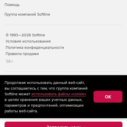
Помощь
Группа компаний Softline
© 1993—2026 Softline
Условия использования
Политика конфиденциальности
Правила продажи
14+
На информационном ресурсе store.softline.ru применяются
Продолжая использовать данный веб-сайт,
рекомендательные технологии
(информационные технологии
вы соглашаетесь с тем, что группа компаний
предоставления информации на основе сбора,
Softline может
использовать файлы «cookie»
систематизации и анализа сведений, относящихся к
OK
в целях хранения ваших учетных данных,
предпочтениям пользователей сети «Интернет»,
находящихся на территории Российской Федерации)
параметров и предпочтений, оптимизации
работы веб-сайта.