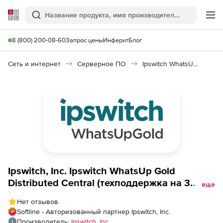
Softline
Поиск
Ме
8 (800) 200-08-60
Запрос цены
Инферит
Блог
Сеть и интернет
Серверное ПО
Ipswitch WhatsUp Gold Distributed
Ipswitch, Inc. Ipswitch WhatsUp Gold
Distributed Central (техподдержка на 3
еще
года), Unrestricted Service Agreement
Нет отзывов
Softline - Авторизованный партнер Ipswitch, Inc.
Производитель:
Ipswitch, Inc.