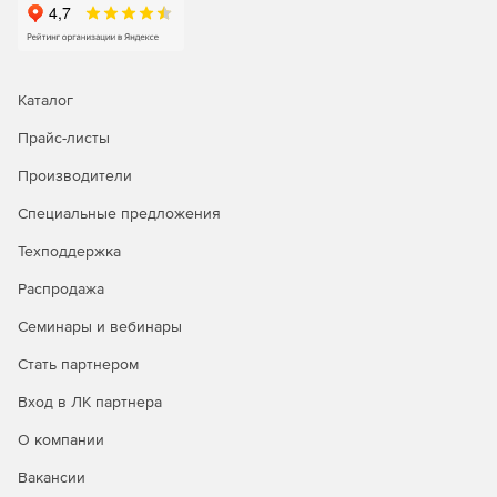
10 советов по мониторингу для приложений и среды
Microsoft (pdf)
Каталог
Прайс-листы
Производители
WhatsUp Gold: Устранение сложностей управления вашей
IT-средой (pdf).
Специальные предложения
Техподдержка
Работает ли на вас программное обеспечение для
управления сетью? (pdf).
Распродажа
Семинары и вебинары
Стать партнером
Вход в ЛК партнера
О компании
Вакансии