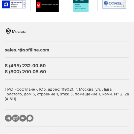
Комплексная система оповещения.
Любой сбой в
работе инфраструктуры сопровождается сообщением
о событии от Центра предупреждений WhatsUp Gold.
Это позволяет администраторам WhatsUp Gold иметь
Москва
полное представление об IT-инфраструктуре и
получить доступ к системе управления с единой
консоли.
sales.r@softline.com
Удаленный доступ.
Поддержка нескольких режимов
удаленной работы с базами данных для
8 (495) 232-00-60
восстановления файлов.
8 (800) 200-08-60
ПАО «Софтлайн». Юр. адрес: 119021, г. Москва, ул. Льва
Толстого, дом 5, строение 1, этаж 3, помещение 1, комн. № 2, 2а
9 благородных истин сетей, серверов и мониторинга
(А-311)
приложений (pdf)