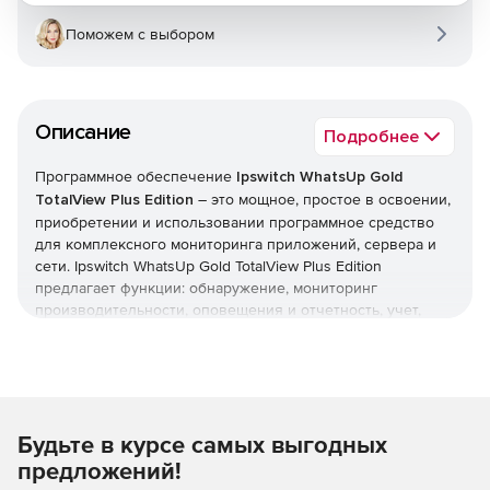
Поможем с выбором
Описание
Подробнее
Программное обеспечение
Ipswitch WhatsUp Gold
TotalView Plus Edition
– это мощное, простое в освоении,
приобретении и использовании программное средство
для комплексного мониторинга приложений, сервера и
сети. Ipswitch WhatsUp Gold TotalView Plus Edition
предлагает функции: обнаружение, мониторинг
производительности, оповещения и отчетность, учет,
расширенный мониторинг (WMI, SSH, HTTPS), мониторинг
беспроводных сетей, потока, виртуальной среды,
приложений и web-программ. Кроме того, программа
включает возможности управления сетевой
конфигурацией и два средства опроса масштабируемости.
Будьте в курсе самых выгодных
30-ти дневная триал-версия WhatsUp Gold (pdf)
предложений!