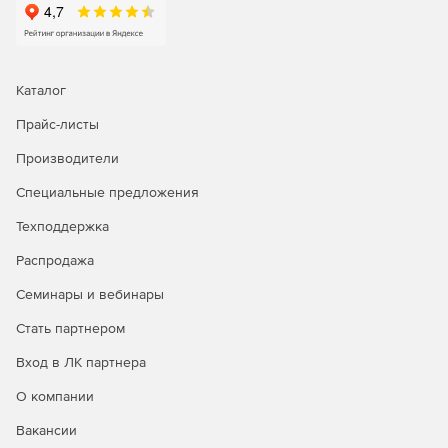
WhatsUp Gold собирает записи потока при помощи Cisco
NetFlow, NetFlow-Lite и NSEL, Juniper J-Flow, sFlow и
протоколов IPFIX для расширенных сетей с
использованием оборудования разных производителей.
Это позволит оптимизировать производительность сети,
Каталог
изолировать аномалии и узкие места сетевого трафика и
установить политики использования полосы
Прайс-листы
пропускания. WhatsUp Gold осуществляет отслеживание,
Производители
оповещение и создание отчетов о трафике интерфейса и
использовании пропускной способности.
Специальные предложения
Предоставляются подробные и исполнимые данные об
основных отправителях, получателях, обмене данными,
Техподдержка
приложениях и протоколах, потребляющих пропускную
Распродажа
способность.
Семинары и вебинары
Мониторинг виртуальной среды
Стать партнером
WhatsUp Gold предоставляет возможность обнаружения,
Вход в ЛК партнера
сопоставления, наблюдения, оповещения и создания
отчетов о производительности VMware для узлов и
О компании
гостевых устройств ESX и ESXi в реальном времени.
Система поддерживает актуальный список всех узлов и
Вакансии
атрибутов VMware. Она отслеживает производительность