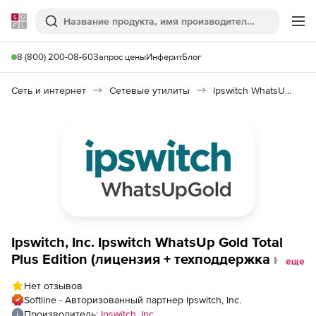
Softline
Поиск
Ме
8 (800) 200-08-60
Запрос цены
Инферит
Блог
Сеть и интернет
Сетевые утилиты
Ipswitch WhatsUp Gold Total Plus Edition
Ipswitch, Inc. Ipswitch WhatsUp Gold Total
Plus Edition (лицензия + техподдержка на 3
еще
года), 200 New Points
Нет отзывов
Softline - Авторизованный партнер Ipswitch, Inc.
Производитель:
Ipswitch, Inc.