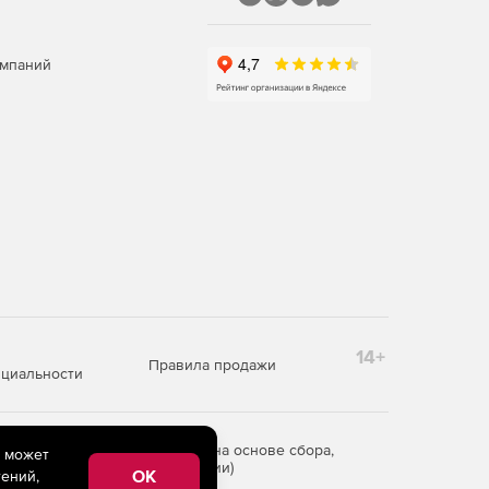
омпаний
14+
Правила продажи
циальности
редоставления информации на основе сбора,
e может
рритории Российской Федерации)
OK
ений,