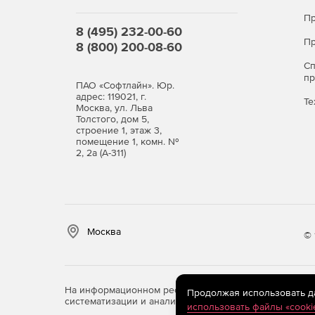
Пр
8 (495) 232-00-60
Пр
8 (800) 200-08-60
С
п
ПАО «Софтлайн». Юр.
адрес: 119021, г.
Те
Москва, ул. Льва
Толстого, дом 5,
строение 1, этаж 3,
помещение 1, комн. №
2, 2а (А-311)
Москва
© 
На информационном ресурсе store.softline.ru примен
Продолжая использовать дан
систематизации и анализа сведений, относящихся к 
использовать файлы «cooki