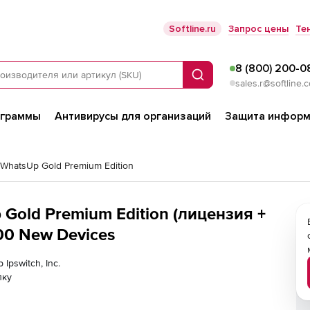
Softline.ru
Запрос цены
Те
8 (800) 200-0
Поиск
sales.r@softline.
ограммы
Антивирусы для организаций
Защита информ
 WhatsUp Gold Premium Edition
p Gold Premium Edition (лицензия +
00 New Devices
Ipswitch, Inc.
лку