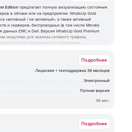
m Edition
предлагает полную визуализацию состояния
еров в облаке или на предприятии. WhatsUp Gold
са «активный / не активный», а также активный
тв и серверов, беспроводных (в том числе Meraki)
я данных EMC и Dell. Версия WhatsUp Gold Premium
ми модулями для анализа сетевого трафика,
зводительности приложений и управления
Подробнее
в режиме реального времени предоставляют сетевым
Лицензия + техподдержка 36 месяцев
любые изменения состояния сети в режиме онлайн.
Электронный
га работы приложений упрощает рабочие процессы и
Полная версия
36 мес.
ет специалистам удобный доступ к материалам архивов
ивает их друг с другом, чтобы выявить изменения и их
Срок доставки: 1-3 раб.дн. Softline.
Подробнее
ь идентифицирует и выявляет трафик и сеансы обмена