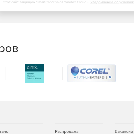
Этот сайт защищен SmartCaptcha от Yandex Cloud -
Уведомление об условия
еров
талог
Распродажа
Вакансии