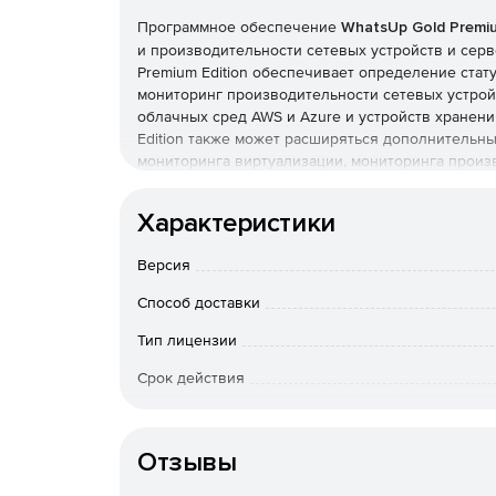
Программное обеспечение
WhatsUp Gold Premiu
и производительности сетевых устройств и серв
Premium Edition обеспечивает определение стату
мониторинг производительности сетевых устройс
облачных сред AWS и Azure и устройств хранени
Edition также может расширяться дополнительны
мониторинга виртуализации, мониторинга прои
конфигурацией.
Ключевые преимущества WhatsUp Gold 2019:
Характеристики
Новые панель состояния и отчет о работе 
Версия
администраторам возможность отслеживать 
Способ доставки
Усовершенствованный интерфейс мониторин
Тип лицензии
повышает удобство использования.
Срок действия
Отчет о сравнении конфигураций обеспечива
конфигураций с различных устройств и сравн
Особенности доставки
дату.
Отзывы
Модуль для анализа сетевого трафика тепер