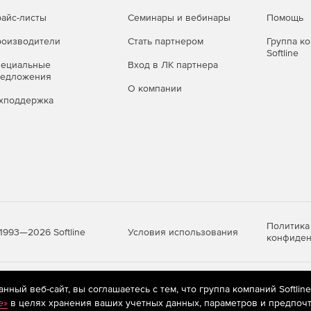
айс-листы
Семинары и вебинары
Помощь
оизводители
Стать партнером
Группа к
Softline
пециальные
Вход в ЛК партнера
редложения
О компании
хподдержка
Политика
Условия использования
1993—2026 Softline
конфиден
яются
рекомендательные технологии
(информационные технологии п
ный веб-сайт, вы соглашаетесь с тем, что группа компаний Softlin
предпочтениям пользователей сети «Интернет», находящихся на те
e»
в целях хранения ваших учетных данных, параметров и предпочт