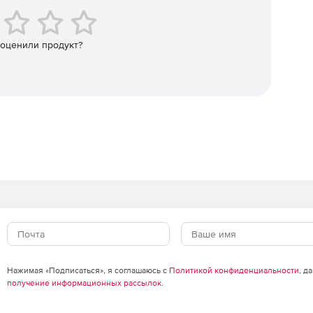
 внутри или за пределами сети, что позволяет
 и принимать меры по минимизации ущерба.
 оценили продукт?
вляет возможность ввести причину перевода
отображается в новом отчете о работе в режиме
Нажимая «Подписаться», я соглашаюсь с
Политикой конфиденциальности
, д
получение информационных рассылок
.