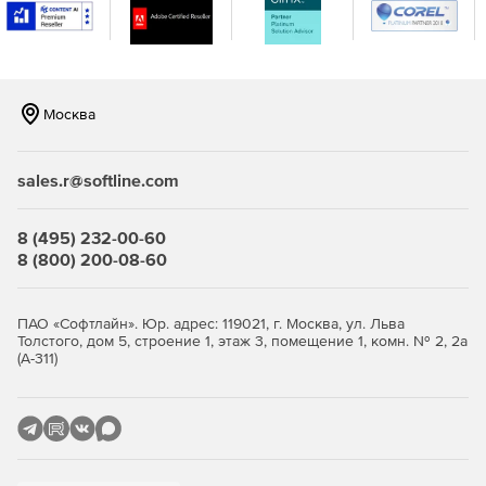
Расширенный режим обслуживания предоставляет
возможность ввести причину перевода устройства в
режим обслуживания. Причина отображается в новом
отчете о работе в режиме обслуживания.
Москва
Функции Premium Edition:
Обнаружение.
sales.r@softline.com
Доступность и состояние.
8 (495) 232-00-60
Мониторинг производительности.
8 (800) 200-08-60
Оповещения.
ПАО «Софтлайн». Юр. адрес: 119021, г. Москва, ул. Льва
Толстого, дом 5, строение 1, этаж 3, помещение 1, комн. № 2, 2а
Отчеты.
(А-311)
Учет.
Расширенный мониторинг (WMI, SSH, HTTPS).
Мониторинг беспроводных сетей.