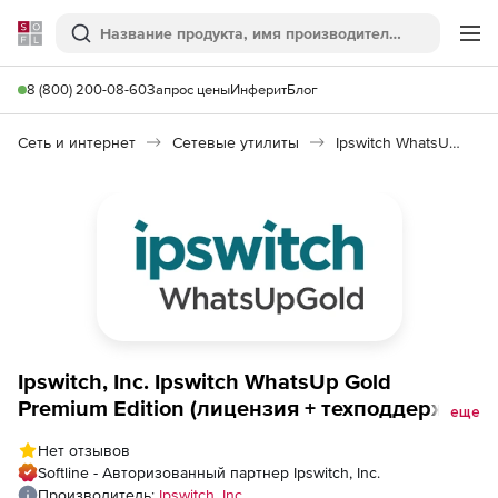
Softline
Поиск
Ме
8 (800) 200-08-60
Запрос цены
Инферит
Блог
Сеть и интернет
Сетевые утилиты
Ipswitch WhatsUp Gold Premium Edition
Ipswitch, Inc. Ipswitch WhatsUp Gold
Premium Edition (лицензия + техподдержка
еще
36 месяцев), 2500 New Devices
Нет отзывов
Softline - Авторизованный партнер Ipswitch, Inc.
Производитель:
Ipswitch, Inc.