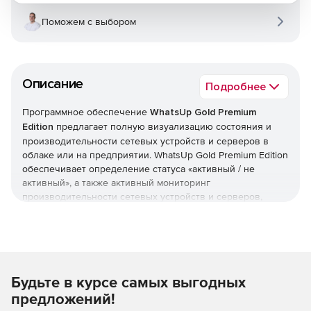
Поможем с выбором
Описание
Подробнее
Программное обеспечение
WhatsUp Gold Premium
Edition
предлагает полную визуализацию состояния и
производительности сетевых устройств и серверов в
облаке или на предприятии. WhatsUp Gold Premium Edition
обеспечивает определение статуса «активный / не
активный», а также активный мониторинг
производительности сетевых устройств и серверов,
беспроводных (в том числе Meraki) облачных сред AWS и
Azure и устройств хранения данных EMC и Dell. Версия
WhatsUp Gold Premium Edition также может расширяться
дополнительными модулями для анализа сетевого
трафика, мониторинга виртуализации, мониторинга
Будьте в курсе самых выгодных
производительности приложений и управления
конфигурацией.
предложений!
Ключевые преимущества WhatsUp Gold 2019: