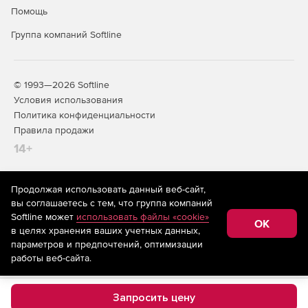
Помощь
Группа компаний Softline
© 1993—2026 Softline
Условия использования
Политика конфиденциальности
Правила продажи
14+
Продолжая использовать данный веб-сайт,
На информационном ресурсе store.softline.ru применяются
вы соглашаетесь с тем, что группа компаний
рекомендательные технологии
(информационные технологии
Softline может
использовать файлы «cookie»
предоставления информации на основе сбора,
OK
в целях хранения ваших учетных данных,
систематизации и анализа сведений, относящихся к
предпочтениям пользователей сети «Интернет»,
параметров и предпочтений, оптимизации
находящихся на территории Российской Федерации)
работы веб-сайта.
Запросить цену