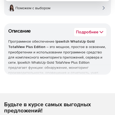
Поможем с выбором
Описание
Подробнее
Программное обеспечение
Ipswitch WhatsUp Gold
TotalView Plus Edition
– это мощное, простое в освоении,
приобретении и использовании программное средство
для комплексного мониторинга приложений, сервера и
сети. Ipswitch WhatsUp Gold TotalView Plus Edition
предлагает функции: обнаружение, мониторинг
производительности, оповещения и отчетность, учет,
расширенный мониторинг (WMI, SSH, HTTPS), мониторинг
беспроводных сетей, потока, виртуальной среды,
приложений и web-программ. Кроме того, программа
включает возможности управления сетевой
конфигурацией и два средства опроса масштабируемости.
Будьте в курсе самых выгодных
30-ти дневная триал-версия WhatsUp Gold (pdf)
предложений!