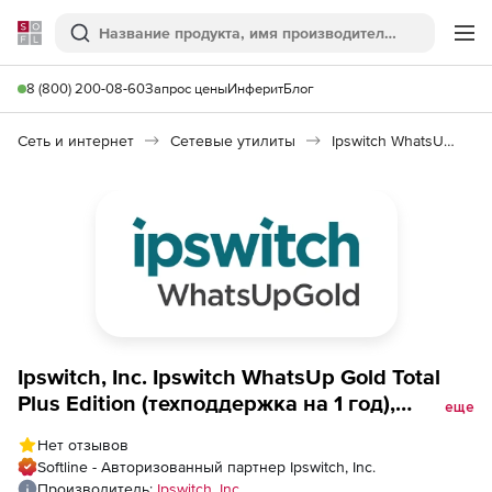
Softline
Поиск
Ме
8 (800) 200-08-60
Запрос цены
Инферит
Блог
Сеть и интернет
Сетевые утилиты
Ipswitch WhatsUp Gold Total Plus Edition
Ipswitch, Inc. Ipswitch WhatsUp Gold Total
Plus Edition (техподдержка на 1 год),
еще
Unrestricted Service Agreement
Нет отзывов
Softline - Авторизованный партнер Ipswitch, Inc.
Производитель:
Ipswitch, Inc.