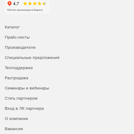
WhatsUp Gold собирает записи потока при помощи Cisco
NetFlow, NetFlow-Lite и NSEL, Juniper J-Flow, sFlow и
протоколов IPFIX для расширенных сетей с
использованием оборудования разных производителей.
Это позволит оптимизировать производительность сети,
Каталог
изолировать аномалии и узкие места сетевого трафика и
установить политики использования полосы
Прайс-листы
пропускания. WhatsUp Gold осуществляет отслеживание,
Производители
оповещение и создание отчетов о трафике интерфейса и
использовании пропускной способности.
Специальные предложения
Предоставляются подробные и исполнимые данные об
основных отправителях, получателях, обмене данными,
Техподдержка
приложениях и протоколах, потребляющих пропускную
Распродажа
способность.
Семинары и вебинары
Мониторинг виртуальной среды
Стать партнером
WhatsUp Gold предоставляет возможность обнаружения,
Вход в ЛК партнера
сопоставления, наблюдения, оповещения и создания
отчетов о производительности VMware для узлов и
О компании
гостевых устройств ESX и ESXi в реальном времени.
Система поддерживает актуальный список всех узлов и
Вакансии
атрибутов VMware. Она отслеживает производительность