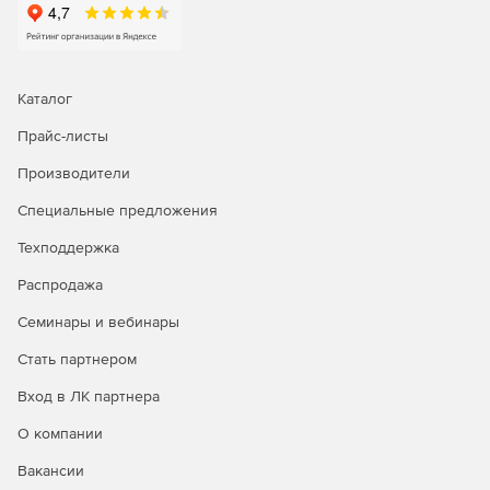
Мониторинг виртуальной среды
WhatsUp Gold предоставляет возможность обнаружения,
сопоставления, наблюдения, оповещения и создания
Каталог
отчетов о производительности VMware для узлов и
гостевых устройств ESX и ESXi в реальном времени.
Прайс-листы
Система поддерживает актуальный список всех узлов и
Производители
атрибутов VMware. Она отслеживает производительность
и потребление ресурсов узлов и гостевых устройств,
Специальные предложения
включая ЦП, память, использование диска и интерфейса,
при помощи vSphere API. Она отслеживает доступность и
Техподдержка
производительность серверов VMware vCenter и
Распродажа
собирает журналы событий vCenter.
Семинары и вебинары
Интеллектуальные оповещения и действия
Стать партнером
WhatsUp Gold предоставляет оповещения в реальном
Вход в ЛК партнера
времени по электронной почте, через текстовые
сообщения и журналы. Для оповещений можно создать
О компании
политики действий, включая регистрацию событий в
журнале, отправку по электронной почте, отправку
Вакансии
текстовых сообщений и автоматические действия по