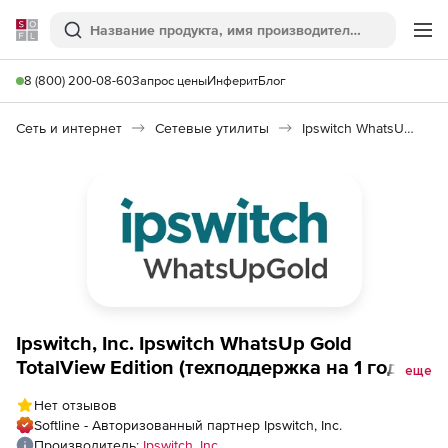
Softline
Поиск
Ме
8 (800) 200-08-60
Запрос цены
Инферит
Блог
Сеть и интернет
Сетевые утилиты
Ipswitch WhatsUp Gold TotalView Edition
Ipswitch, Inc. Ipswitch WhatsUp Gold
TotalView Edition (техподдержка на 1 год),
еще
2500 Service Agreement
Нет отзывов
Softline - Авторизованный партнер Ipswitch, Inc.
Производитель:
Ipswitch, Inc.