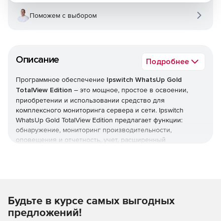
Поможем с выбором
Описание
Подробнее
Программное обеспечение
Ipswitch WhatsUp Gold
TotalView Edition
– это мощное, простое в освоении,
приобретении и использовании средство для
комплексного мониторинга сервера и сети. Ipswitch
WhatsUp Gold TotalView Edition предлагает функции:
обнаружение, мониторинг производительности,
оповещения и отчетность, учет, расширенный
мониторинг (WMI, SSH, HTTPS), мониторинг беспроводных
сетей, потока, виртуальной среды, приложений и web-
программ.
30-ти дневная триал-версия WhatsUp Gold (pdf)
Будьте в курсе самых выгодных
Ipswitch WhatsUp Gold 2017: обзор продукта (pdf)
предложений!