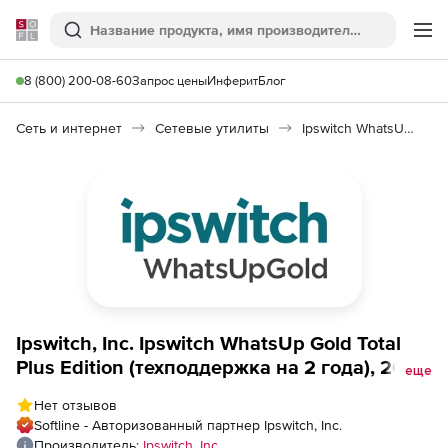
Softline
Поиск
Ме
8 (800) 200-08-60
Запрос цены
Инферит
Блог
Сеть и интернет
Сетевые утилиты
Ipswitch WhatsUp Gold Total Plus Edition
Ipswitch, Inc. Ipswitch WhatsUp Gold Total
Plus Edition (техподдержка на 2 года), 200
еще
Service Agreement
Нет отзывов
Softline - Авторизованный партнер Ipswitch, Inc.
Производитель:
Ipswitch, Inc.