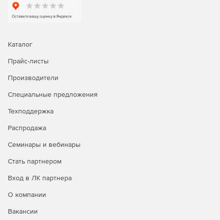
WhatsUp Gold собирает записи потока при помощи Cisco
NetFlow, NetFlow-Lite и NSEL, Juniper J-Flow, sFlow и
протоколов IPFIX для расширенных сетей с
использованием оборудования разных производителей.
Это позволит оптимизировать производительность сети,
Каталог
изолировать аномалии и узкие места сетевого трафика и
установить политики использования полосы
Прайс-листы
пропускания. WhatsUp Gold осуществляет отслеживание,
Производители
оповещение и создание отчетов о трафике интерфейса и
использовании пропускной способности.
Специальные предложения
Предоставляются подробные и исполнимые данные об
основных отправителях, получателях, обмене данными,
Техподдержка
приложениях и протоколах, потребляющих пропускную
Распродажа
способность.
Семинары и вебинары
Мониторинг виртуальной среды
Стать партнером
WhatsUp Gold предоставляет возможность обнаружения,
Вход в ЛК партнера
сопоставления, наблюдения, оповещения и создания
отчетов о производительности VMware для узлов и
О компании
гостевых устройств ESX и ESXi в реальном времени.
Система поддерживает актуальный список всех узлов и
Вакансии
атрибутов VMware. Она отслеживает производительность