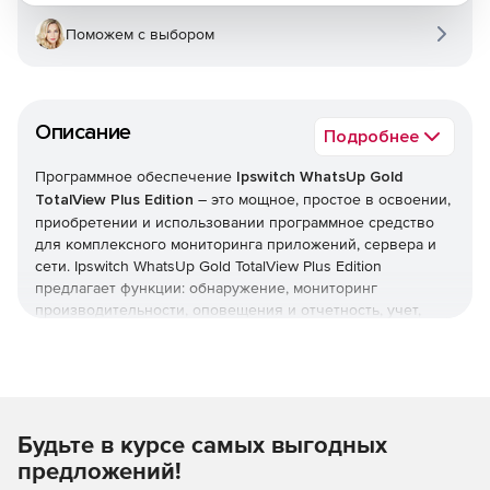
Поможем с выбором
Описание
Подробнее
Программное обеспечение
Ipswitch WhatsUp Gold
TotalView Plus Edition
– это мощное, простое в освоении,
приобретении и использовании программное средство
для комплексного мониторинга приложений, сервера и
сети. Ipswitch WhatsUp Gold TotalView Plus Edition
предлагает функции: обнаружение, мониторинг
производительности, оповещения и отчетность, учет,
расширенный мониторинг (WMI, SSH, HTTPS), мониторинг
беспроводных сетей, потока, виртуальной среды,
приложений и web-программ. Кроме того, программа
включает возможности управления сетевой
конфигурацией и два средства опроса масштабируемости.
Будьте в курсе самых выгодных
30-ти дневная триал-версия WhatsUp Gold (pdf)
предложений!